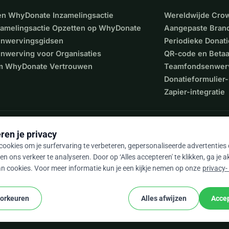
een WhyDonate Inzamelingsactie
Wereldwijde Cro
zamelingsactie Opzetten op WhyDonate
Aangepaste Bran
nwervingsgidsen
Periodieke Donati
nwerving voor Organisaties
QR-code en Beta
 WhyDonate Vertrouwen
Teamfondsenwer
Donatieformulier-
Zapier-integratie
ren je privacy
ookies om je surfervaring te verbeteren, gepersonaliseerde advertenties
en ons verkeer te analyseren. Door op ‘Alles accepteren' te klikken, ga je 
n cookies. Voor meer informatie kun je een kijkje nemen op onze
privacy-
9 / 5 op basis van 500+ reviews
oorkeuren
Alles afwijzen
Accep
cookie
e voorwaarden
Cookie-instellingen