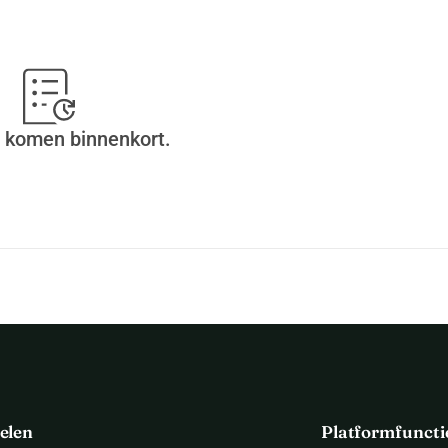
e het komen ophalen. 
 komen binnenkort.
elen
Platformfuncti