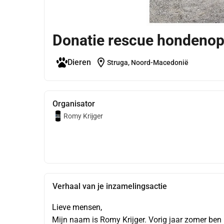
Donatie rescue hondenop
location_on
Dieren
Struga, Noord-Macedonië
Organisator
Romy Krijger
Verhaal van je inzamelingsactie
Lieve mensen,
Mijn naam is Romy Krijger. Vorig jaar zomer ben