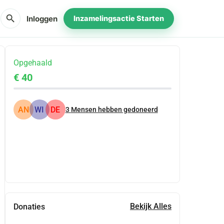
search
Inloggen
Inzamelingsactie Starten
Opgehaald
€ 40
AN
WI
DE
3
Mensen hebben gedoneerd
Delen
Doneer
Bekijk Alles
Donaties