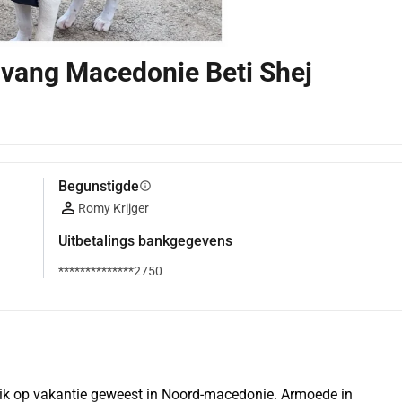
vang Macedonie Beti Shej
Begunstigde
info
Romy Krijger
Uitbetalings bankgegevens
**************2750
 ik op vakantie geweest in Noord-macedonie. Armoede in 