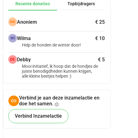
Recente donaties
Topbijdragers
Anoniem
€ 25
AN
Wilma
€ 10
WI
Help de honden de winter door!
Debby
€ 5
DE
Mooi initiatief, ik hoop dat de hondjes de
juiste benodigdheden kunnen krijgen,
alle kleine beetjes helpen :)
Verbind je aan deze inzamelactie en
doe het samen.
info
Verbind Inzamelactie