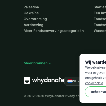
Palestina
Start 
Oekraïne
Een In
Overstroming
Fondse
Aardbeving
Fondse
Meer Fondsenwervingscategorieën
Waarom
Wij waarde
expand_more
Meer bronnen
We gebruiken c
weer te geven 
ons gebruik va
arrow_drop_down
★★★★★
Nl
4,
cookiebeleid
.
Beheer v
© 2012–2026
WhyDonate
Privacy en cookies
Algemen