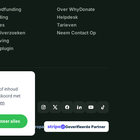
wdfunding
Over WhyDonate
ding
Helpdesk
es
Tarieven
alverzoeken
Neem Contact Op
ving
plugin
 of inhoud
akkoord met
 en
teer alles
stripe
Gemaakt in Europa
★
Geverifieerde Partner
check