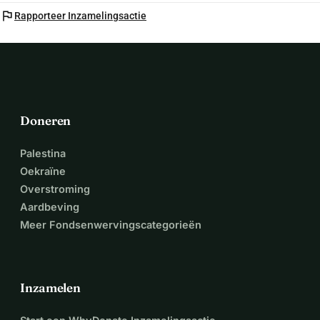
flag
Rapporteer Inzamelingsactie
Doneren
Palestina
Oekraïne
Overstroming
Aardbeving
Meer Fondsenwervingscategorieën
Inzamelen