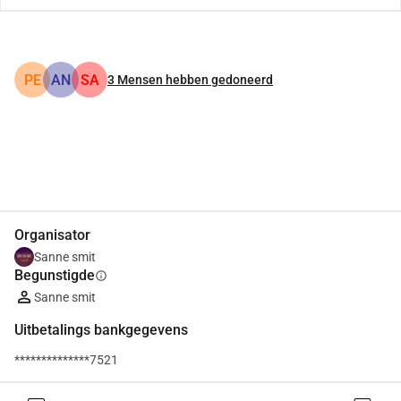
PE
AN
SA
3
Mensen hebben gedoneerd
Delen
Doneer
Organisator
Sanne smit
Begunstigde
info
Sanne smit
Uitbetalings bankgegevens
**************7521