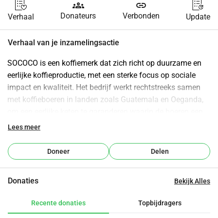
groups
link
Donateurs
Verbonden
Verhaal
Update
Verhaal van je inzamelingsactie
SOCOCO is een koffiemerk dat zich richt op duurzame en 
eerlijke koffieproductie, met een sterke focus op sociale 
impact en kwaliteit. Het bedrijf werkt rechtstreeks samen 
met koffieboeren in landen zoals Guatemala en Oeganda, 
om een eerlijke keten te garanderen waarin de boeren een 
eerlijke prijs ontvangen, vaak boven de Fair Trade-normen. 
Lees meer
Hun koffies bestaan uit 100% Arabica-bonen en zijn "single 
origin", wat betekent dat de bonen niet worden gemengd 
Doneer
Delen
maar afkomstig zijn van één regio. Deze benadering leidt 
tot hoogwaardige specialty coffee met een score van 86+ 
Donaties
Bekijk Alles
volgens de Specialty Coffee Association (SCA)
​Sococo
Recente donaties
Topbijdragers
Daarnaast beheert SOCOCO een koffiebar in Rotterdam, 