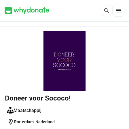
menu
search
Doneer voor Sococo!
Maatschappij
location_on
Rotterdam, Nederland