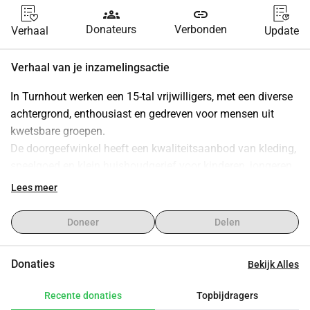
groups
link
Donateurs
Verbonden
Verhaal
Update
Verhaal van je inzamelingsactie
In Turnhout werken een 15-tal vrijwilligers, met een diverse 
achtergrond, enthousiast en gedreven voor mensen uit 
kwetsbare groepen.
De doorgeefwinkel heeft een kwaliteitsaanbod van kleding, 
speelgoed en klein huishoudgerief voor kinderen, jongeren 
en volwassenen.
Lees meer
In Vlaanderen groeit meer dan een kwart (26,8%) van de 
kinderen en jongeren op in armoede. Iets meer dan 1 op de 
Doneer
Delen
5 mensen (21,4%) is niet Belg. Onze klanten zijn een 
weerspiegeling van deze realiteit.
Donaties
Bekijk Alles
Onze winkel is een vindplaats voor zinvolle ontmoetingen. 
We verwijzen mensen met problemen rond grondrechten 
Recente donaties
Topbijdragers
door naar de juiste instanties en personen.