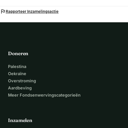
flag
Rapporteer Inzamelingsactie
Doneren
Palestina
Oekraïne
Overstroming
Aardbeving
Meer Fondsenwervingscategorieën
Inzamelen