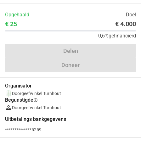
Opgehaald
Doel
€ 25
€ 4.000
0,6%
gefinancierd
Delen
Doneer
Organisator
Doorgeefwinkel Turnhout
Begunstigde
info
Doorgeefwinkel Turnhout
Uitbetalings bankgegevens
**************5259