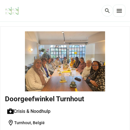
menu
search
Doorgeefwinkel Turnhout
Crisis & Noodhulp
location_on
Turnhout, België