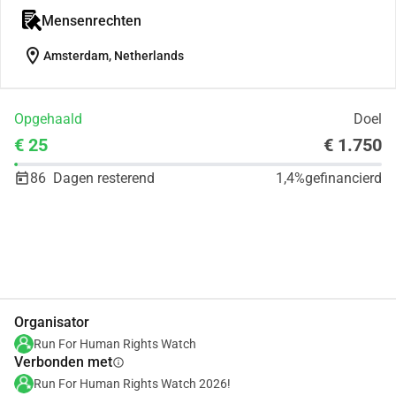
Mensenrechten
location_on
Amsterdam, Netherlands
Opgehaald
Doel
€ 25
€ 1.750
86
Dagen resterend
1,4%
gefinancierd
Delen
Doneer
Organisator
Run For Human Rights Watch
Verbonden met
info
Run For Human Rights Watch 2026!