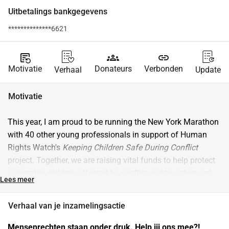
Uitbetalings bankgegevens
**************6621
source_notes
groups
link
Motivatie
Donateurs
Verbonden
Verhaal
Update
Motivatie
This year, I am proud to be running the New York Marathon 
with 40 other young professionals in support of Human 
Rights Watch's 
Keeping Children Safe During Conflict
project. Together, we are raising vital funds to help protect 
vulnerable children affected by conflict and to safeguard 
Lees meer
their right to a safe and secure future.
Verhaal van je inzamelingsactie
Please donate today and help us build a safer future for 
children worldwide.
Mensenrechten staan onder druk. Help jij ons mee?! 