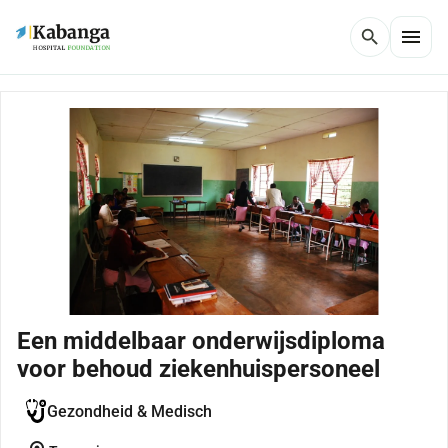
menu
search
Een middelbaar onderwijsdiploma
voor behoud ziekenhuispersoneel
Gezondheid & Medisch