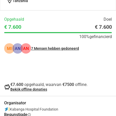
location_on
Tanzania
Opgehaald
Doel
€ 7.600
€ 7.600
100%
gefinancierd
MI
AN
AN
7
Mensen hebben gedoneerd
Delen
Doneer
€7.600
opgehaald, waarvan
€7500
offline.
savings
Bekijk offline donaties
Organisator
Kabanga Hospital Foundation
Begunstigde
info