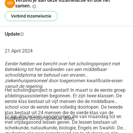
Verbind je aan deze inzamelactie en doe het
partijen.
samen.
info
De Kabanga Hospital Foundation is daarom in 
Verbind Inzamelactie
samenwerking met het ziekenhuisbestuur dit project 
begonnen om de medical attendants onderwijs te geven en 
Update
info
zo te voorkomen dat zij ontslagen moeten worden. Ook 
voorkomen we hiermee een groot personeelstekort in het 
ziekenhuis.
21 April 2024
Het project bestaat uit twee fases: De eerste fase bestaat 
Eerder hebben we bericht over het scholingsproject met
uit avondlessen voor de verzorgenden die nog hun 
betrekking tot het aanbieden van een middelbaar
middelbare school diploma moeten halen. Wij geven 
schooldiploma ter behoud van ervaren
financieel steun voor de inschrijving van medical 
ziekenhuispersoneel door toegenomen kwalificatie-eisen
vanuit de regering.
attendants via een nationaal avondles programma en 
Het scholingsproject is gestart! In maart is de eerste groep
betalen mee aan de kosten voor boeken en maandelijks 
afdelingsassistenten begonnen. Er zijn twee klassen. De
eerste klas bestaat uit vijf mensen die de middelbare
salaris voor lokale leraren. De leraren komen van maandag 
school voor de eerste keer volledig doorlopen. De tweede
tot en met vrijdag elke avond les geven in een klaslokaal op 
klas bestaat uit 24 mensen die de vierde klas van de
Er zijn drie leraren aangenomen die van maandag tot en
het ziekenhuisterrein. Deze fase duurt in totaal twee jaar. 
middelbare school opnieuw doen.
met vrijdagavond lessen geven. De lessen bestaan uit
De verwachting is dat ongeveer de helft van de medical 
scheikunde, natuurkunde, biologie, Engels en Swahili. De
attendants eind 2024 hun middelbare school diploma 