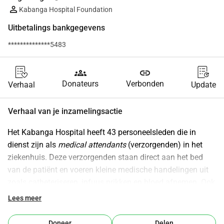
Kabanga Hospital Foundation
Uitbetalings bankgegevens
**************5483
groups
link
Donateurs
Verbonden
Verhaal
Update
Verhaal van je inzamelingsactie
Het Kabanga Hospital heeft 43 personeelsleden die in 
dienst zijn als 
medical attendants
 (verzorgenden) in het 
ziekenhuis. Deze verzorgenden staan direct aan het bed 
van de patiënt en voeren kleine medische handelingen uit 
zoals catheteriseren, infuus prikken en bloed afnemen. Ook 
helpen zij de verpleegkundigen met het uitdelen van 
Lees meer
medicatie, meten van vitale gegevens en algemene 
verzorging van de patiënt. De medical attendants zijn ook 
Doneer
Delen