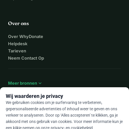
Over ons
Over WhyDonate
Helpdesk
Tarieven
Neem Contact Op
expand_more
Meer bronnen
Wij waarderen je privacy
We gebruiken cookies om je surfervaring te verbeteren,
gepersonaliseerde advertenties of inhoud weer te geven en ons
arrow_drop_down
Nl
verkeer te analyseren. Door op ‘Alles accepteren' te klikken, ga je
akkoord met ons gebruik van cookies. Voor meer informatie kun je
★★★★★
4,9 / 5 op basis van 500+ reviews
een kijkje nemen op onze
privacy- en cookiebeleid
.