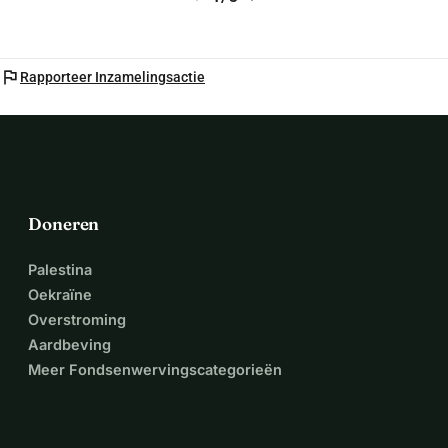
Alvast hartelijk dank voor uw donatie, ook namens de 
medical attendants!
flag
Rapporteer Inzamelingsactie
Doneren
Palestina
Oekraïne
Overstroming
Aardbeving
Meer Fondsenwervingscategorieën