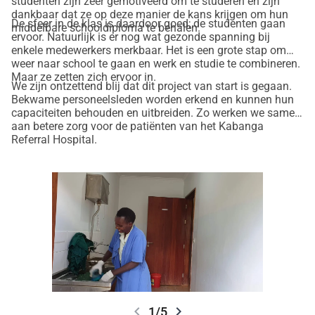
studenten zijn zeer gemotiveerd om te studeren en zijn
behalen. De andere helft zal eind 2025 diplomeren.
dankbaar dat ze op deze manier de kans krijgen om hun
De sfeer in de klas is daardoor goed; de studenten gaan
middelbare schooldiploma te behalen.
De tweede fase van dit project is het faciliteren van 
ervoor. Natuurlijk is er nog wat gezonde spanning bij
vervolgopleidingen na het behalen van de middelbare 
enkele medewerkers merkbaar. Het is een grote stap om
weer naar school te gaan en werk en studie te combineren.
school. De stichting streeft ernaar om een aantal 
Maar ze zetten zich ervoor in.
getalenteerde verzorgenden door middel van een beurs te 
We zijn ontzettend blij dat dit project van start is gegaan.
Bekwame personeelsleden worden erkend en kunnen hun
ondersteunen om verder te studeren voor bijvoorbeeld 
capaciteiten behouden en uitbreiden. Zo werken we samen
verpleegkundige of apotheker.
aan betere zorg voor de patiënten van het Kabanga
Elke werknemer die meedoet aan dit project zal een 
Referral Hospital.
contract moeten tekenen met het ziekenhuis waarmee zij 
voor een aantal jaren gebonden zullen blijven aan het 
ziekenhuis. Het is daarom een duurzame oplossing voor 
beide partijen.
Steun ons in dit scholing project. Wij geloven dat dit project 
een duurzame impact zal hebben in het Kabanga Hospital. 
We vragen daarom uw financiële steun om de 
verzorgenden in Kabanga toegang tot onderwijs te geven 
en hun waardevolle inzet in het Kabanga hospital te 
chevron_left
chevron_right
1/5
behouden.