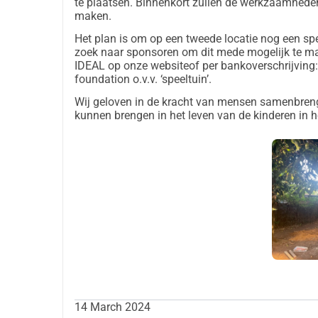
te plaatsen. Binnenkort zullen de werkzaamhede
partnerschappen met de stichting en het ziekenh
maken.
Wij geloven in de kracht van mensen samenbreng
Het plan is om op een tweede locatie nog een spee
kunnen brengen in het leven van de kinderen in h
zoek naar sponsoren om dit mede mogelijk te ma
IDEAL op onze websiteof per bankoverschrijvin
foundation o.v.v. ‘speeltuin’.
Wij geloven in de kracht van mensen samenbreng
kunnen brengen in het leven van de kinderen in h
14 March 2024