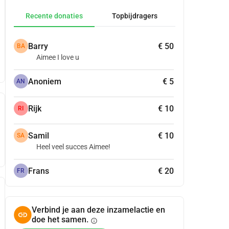
Recente donaties
Topbijdragers
Barry
€ 50
BA
Aimee I love u
Anoniem
€ 5
AN
Rijk
€ 10
RI
Samil
€ 10
SA
Heel veel succes Aimee!
Frans
€ 20
FR
Verbind je aan deze inzamelactie en
doe het samen.
info