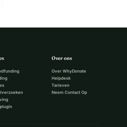
es
Over ons
wdfunding
Over WhyDonate
ding
Helpdesk
es
Tarieven
alverzoeken
Neem Contact Op
ving
plugin