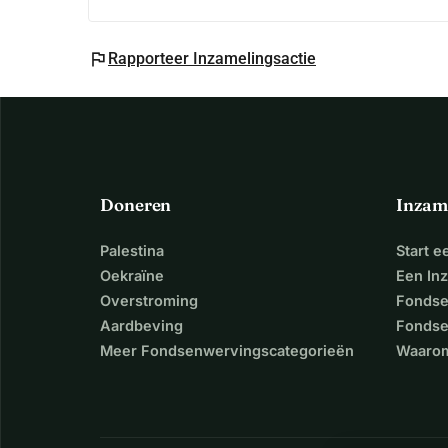
flag
Rapporteer Inzamelingsactie
Doneren
Inzam
Palestina
Start 
Oekraïne
Een In
Overstroming
Fondse
Aardbeving
Fondse
Meer Fondsenwervingscategorieën
Waarom