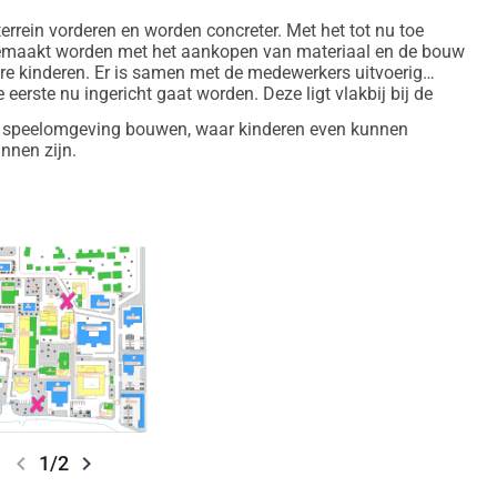
errein vorderen en worden concreter. Met het tot nu toe
gemaakt worden met het aankopen van materiaal en de bouw
nere kinderen. Er is samen met de medewerkers uitvoerig
erste nu ingericht gaat worden. Deze ligt vlakbij bij de
ge speelomgeving bouwen, waar kinderen even kunnen
nnen zijn.
chevron_left
chevron_right
1/2