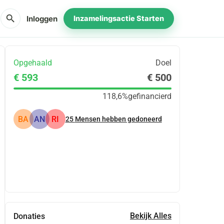
search
Inloggen
Inzamelingsactie Starten
Opgehaald
Doel
€ 593
€ 500
118,6%
gefinancierd
BA
AN
RI
25
Mensen hebben gedoneerd
Delen
Doneer
Bekijk Alles
Donaties