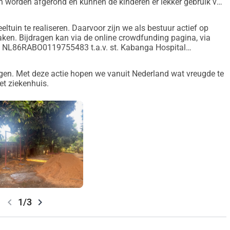
n worden afgerond en kunnen de kinderen er lekker gebruik van
uis in Kabanga.
en. Met deze actie hopen we vanuit Nederland wat vreugde te 
ltuin te realiseren. Daarvoor zijn we als bestuur actief op
et ziekenhuis.
ken. Bijdragen kan via de online crowdfunding pagina, via
g: NL86RABO0119755483 t.a.v. st. Kabanga Hospital
en. Met deze actie hopen we vanuit Nederland wat vreugde te
et ziekenhuis.
chevron_left
chevron_right
1/3