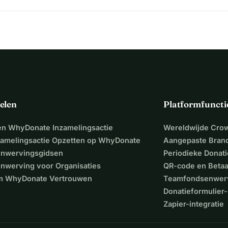
elen
Platformfuncti
een WhyDonate Inzamelingsactie
Wereldwijde Cro
zamelingsactie Opzetten op WhyDonate
Aangepaste Bran
nwervingsgidsen
Periodieke Donati
nwerving voor Organisaties
QR-code en Beta
 WhyDonate Vertrouwen
Teamfondsenwer
Donatieformulier-
Zapier-integratie