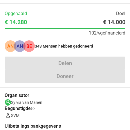
Opgehaald
Doel
€ 14.280
€ 14.000
102%
gefinancierd
AN
AN
BE
343
Mensen hebben gedoneerd
Delen
Doneer
Organisator
Sylvia van Manen
Begunstigde
info
SVM
Uitbetalings bankgegevens