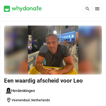
menu
search
Een waardig afscheid voor Leo
Herdenkingen
location_on
Veenendaal, Netherlands