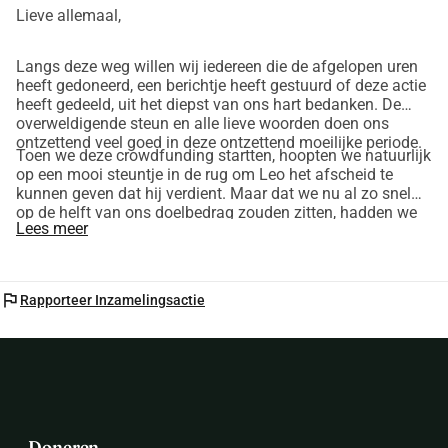
Lieve allemaal,
missen? Dan helpt het delen van deze actiepagina met 
jouw netwerk ook al enorm. Namens de hele familie willen 
Langs deze weg willen wij iedereen die de afgelopen uren
we iedereen alvast uit de grond van ons hart bedanken voor 
heeft gedoneerd, een berichtje heeft gestuurd of deze actie
de steun, de lieve woorden en de donaties in deze gitzwarte 
heeft gedeeld, uit het diepst van ons hart bedanken. De
overweldigende steun en alle lieve woorden doen ons
periode. Samen staan we sterk voor Leo.
ontzettend veel goed in deze ontzettend moeilijke periode.
Toen we deze crowdfunding startten, hoopten we natuurlijk
op een mooi steuntje in de rug om Leo het afscheid te
kunnen geven dat hij verdient. Maar dat we nu al zo snel
op de helft van ons doelbedrag zouden zitten, hadden we
Lees meer
in onze stoutste dromen nooit verwacht. Het brengt een
diepe rust in een tijd die al zo hectisch en emotioneel
flag
Rapporteer Inzamelingsactie
Doneren