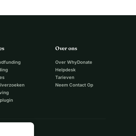
es
Over ons
wdfunding
Over WhyDonate
ding
Helpdesk
es
Tarieven
alverzoeken
Neem Contact Op
ving
plugin