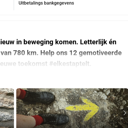
Uitbetalings bankgegevens
ieuw in beweging komen. Letterlijk én 
ht van 780 km. Help ons 12 gemotiveerde 
ieuwe toekomst #elkestaptelt.
t. We begeleiden jongvolwassenen (18–30 jaar) die zonder 
hing en groepsdynamiek vinden zij richting, structuur en hoop 