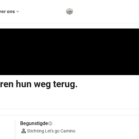
er ons
expand_more
eren hun weg terug.
Begunstigde
info
Stichting Let's go Camino