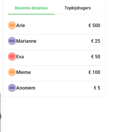
Recente donaties
Topbijdragers
Arie
€ 500
AR
Marianne
€ 25
MA
Eva
€ 50
EV
Mieme
€ 100
MI
Anoniem
€ 5
AN