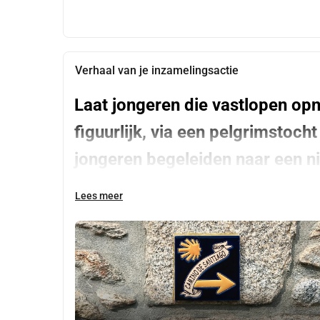
Verhaal van je inzamelingsactie
Laat jongeren die vastlopen opn
figuurlijk, via een pelgrimstoc
jongeren begeleiden naar een n
Lees meer
Wie zijn wij?
Wij zijn
 Stichting Let’s Go Camino
 uit Amersfoor
werk of opleiding vastlopen. Door beweging, coac
terug.
Het probleem