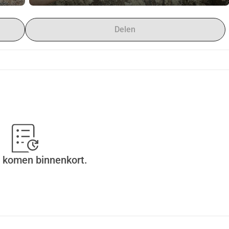
un leven: geen dagbesteding, motivatie of perspectief.
Delen
ncés, begeleid door professionals in drie fasen:
itdaging
ijwilligerswerk
kracht, zelfvertrouwen en toekomstperspectief op.
 komen binnenkort.
g, politie)
riaal € 50.000