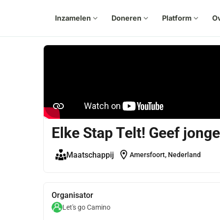
Inzamelen
expand_more
Doneren
expand_more
Platform
expand_more
Ov
Elke Stap Telt! Geef jong
location_on
Maatschappij
Amersfoort, Nederland
Organisator
Let's go Camino