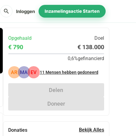
search
Inloggen
Inzamelingsactie Starten
Opgehaald
Doel
€ 790
€ 138.000
0,6%
gefinancierd
AR
MA
EV
11
Mensen hebben gedoneerd
Delen
Doneer
Bekijk Alles
Donaties