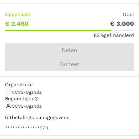
Opgehaald
Doel
€ 2.460
€ 3.000
82%
gefinancierd
Delen
Doneer
Organisator
CCVS-Uganda
Begunstigde
info
CCVS-Uganda
Uitbetalings bankgegevens
**************9711