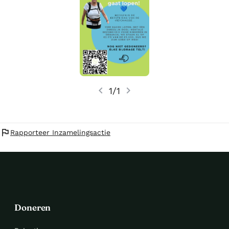
chevron_left
chevron_right
1/1
flag
Rapporteer Inzamelingsactie
Doneren