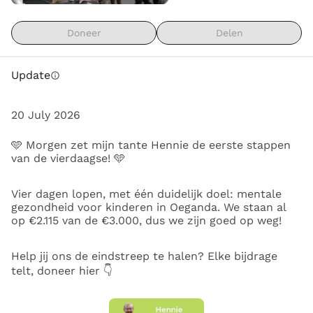
mogelijk wordt. 
Sponsor Hennie’s tocht en steun dit 
werk. 
Doneer
Delen
Wil je meer weten over het fantastische werk van 
CCVS in Uganda? Ga naar de website: 
Update
info
https://ccvsinternational.org/
 of mail naar: 
contact@ccvsinternational.org
20 July 2026
🩵 Morgen zet mijn tante Hennie de eerste stappen
van de vierdaagse! 🩵
Vier dagen lopen, met één duidelijk doel: mentale
gezondheid voor kinderen in Oeganda. We staan al
op €2.115 van de €3.000, dus we zijn goed op weg!
Help jij ons de eindstreep te halen? Elke bijdrage
telt, doneer hier 👇