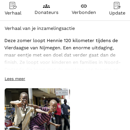
groups
link
Donateurs
Verbonden
Verhaal
Update
Verhaal van je inzamelingsactie
Deze zomer loopt Hennie 120 kilometer tijdens de 
Vierdaagse van Nijmegen. Een enorme uitdaging, 
maar eentje met een doel dat verder gaat dan de 
finish. Ze loopt voor kinderen en families in Noord-
Oeganda die leven met de gevolgen van trauma en 
geweld.
Lees meer
Trauma raakt het dagelijks leven van kinderen en 
gezinnen. Kinderen kunnen angstig worden, zich 
terugtrekken of moeite hebben op school en thuis.
Wil jij meehelpen om kinderen en families de 
ondersteuning te geven die ze nodig hebben?
CCVS International biedt professionele 
psychologische zorg dicht bij huis, zodat herstel 