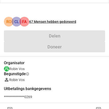
RO
CL
FA
67
Mensen hebben gedoneerd
Delen
Doneer
Organisator
Robin Vos
Begunstigde
info
Robin Vos
Uitbetalings bankgegevens
**************0269