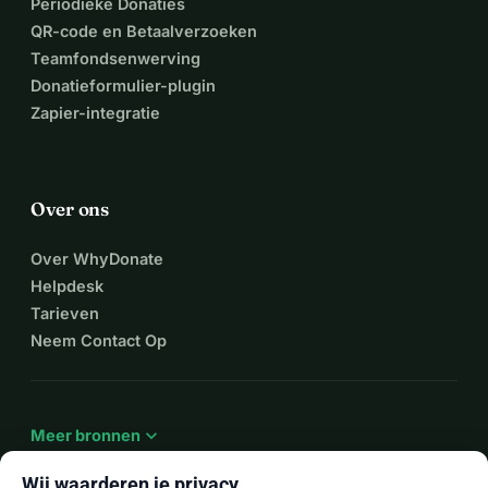
Periodieke Donaties
QR-code en Betaalverzoeken
Teamfondsenwerving
Donatieformulier-plugin
Zapier-integratie
Over ons
Over WhyDonate
Helpdesk
Tarieven
Neem Contact Op
expand_more
Meer bronnen
Wij waarderen je privacy