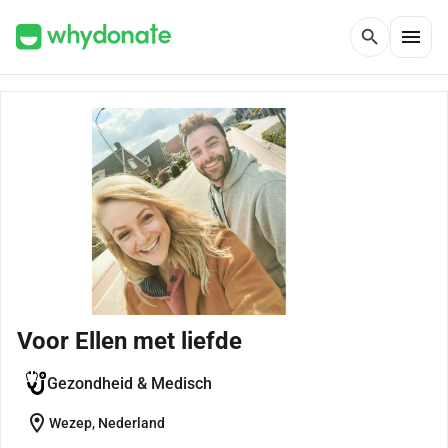
menu
search
Voor Ellen met liefde
Gezondheid & Medisch
location_on
Wezep, Nederland