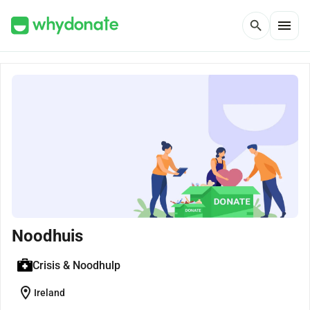
menu
search
Noodhuis
Crisis & Noodhulp
location_on
Ireland