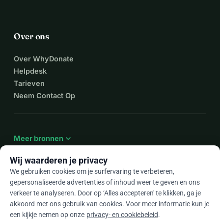
Over ons
Over WhyDonate
Helpdesk
Tarieven
Neem Contact Op
expand_more
Meer bronnen
Wij waarderen je privacy
We gebruiken cookies om je surfervaring te verbeteren,
gepersonaliseerde advertenties of inhoud weer te geven en ons
arrow_drop_down
Nl
verkeer te analyseren. Door op ‘Alles accepteren' te klikken, ga je
akkoord met ons gebruik van cookies. Voor meer informatie kun je
★★★★★
4,9 / 5 op basis van 500+ reviews
een kijkje nemen op onze
privacy- en cookiebeleid
.