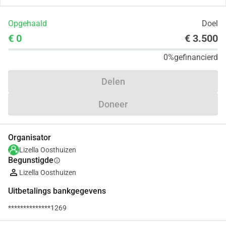
Opgehaald
Doel
€ 0
€ 3.500
0%
gefinancierd
Delen
Doneer
Organisator
Lizella Oosthuizen
Begunstigde
info
Lizella Oosthuizen
Uitbetalings bankgegevens
**************1269