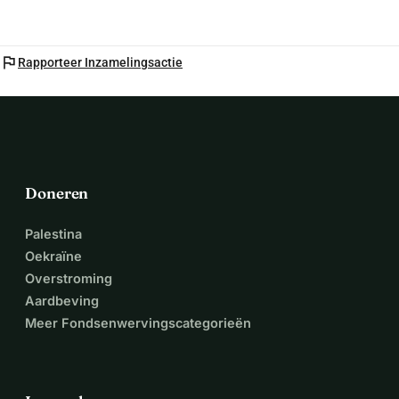
flag
Rapporteer Inzamelingsactie
Doneren
Palestina
Oekraïne
Overstroming
Aardbeving
Meer Fondsenwervingscategorieën