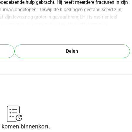
poedeisende hulp gebracht. Hij heeft meerdere fracturen in zijn 
auma's opgelopen. Terwijl de bloedingen gestabiliseerd zijn, 
t zijn leven nog groter in gevaar brengt.Hij is momenteel 
 constant in de gaten gehouden. Hij heeft dringende 
fracturen en voortdurende intensieve zorg nodig. Zonder 
.We doen alles wat we kunnen, maar de kosten zijn 
de ziekenhuisopname & IC-zorg 🩸 Behandeling voor interne 
Delen
) Röntgenfoto's, scans & fractuuroperatie Pijnbestrijding & 
onatie, hoe klein ook, kan helpen Enzo's leven te redden. Als u 
is cruciaal.Help ons alstublieft om Enzo thuis te brengen. 🤍
 komen binnenkort.