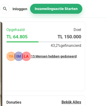
search
Inloggen
Inzamelingsactie Starten
Opgehaald
Doel
TL 64.805
TL 150.000
43,2%
gefinancierd
YA
IM
LA
15
Mensen hebben gedoneerd
Delen
Doneer
Bekijk Alles
Donaties