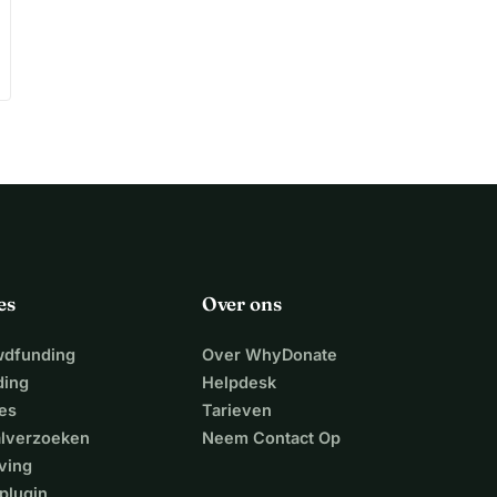
es
Over ons
wdfunding
Over WhyDonate
ding
Helpdesk
es
Tarieven
alverzoeken
Neem Contact Op
ving
plugin