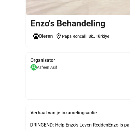
Enzo's Behandeling
location_on
Dieren
Papa Roncalli Sk., Türkiye
Organisator
Asfeen Asif
Verhaal van je inzamelingsactie
DRINGEND: Help Enzo's Leven ReddenEnzo is pas 1,5