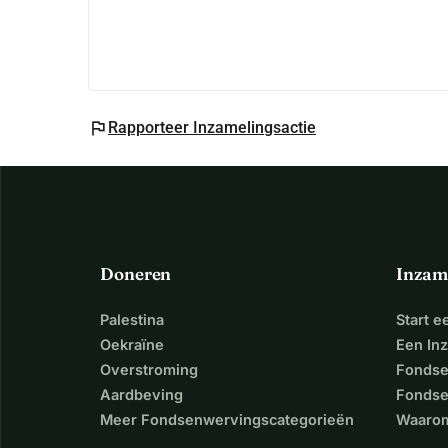
flag
Rapporteer Inzamelingsactie
Doneren
Inzam
Palestina
Start 
Oekraïne
Een In
Overstroming
Fondse
Aardbeving
Fondse
Meer Fondsenwervingscategorieën
Waarom