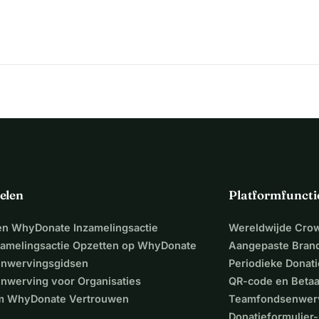
elen
Platformfuncti
een WhyDonate Inzamelingsactie
Wereldwijde Cro
zamelingsactie Opzetten op WhyDonate
Aangepaste Bran
nwervingsgidsen
Periodieke Donati
nwerving voor Organisaties
QR-code en Beta
 WhyDonate Vertrouwen
Teamfondsenwer
Donatieformulier-