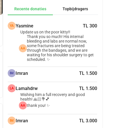
Recente donaties
Topbijdragers
Yasmine
TL 300
YA
Update us on the poor kitty!!
Thank you so much! His internal
bleeding and labs are normal now,
some fractures are being treated
AA
through the bandages, and we are
waiting for his shoulder surgery to get
scheduled. ✨
Imran
TL 1.500
IM
Lamahdrw
TL 1.500
LA
Wishing him a full recovery and good
health! 🙏🏻💐💕
thank you! ✨
AA
Imran
TL 3.000
IM