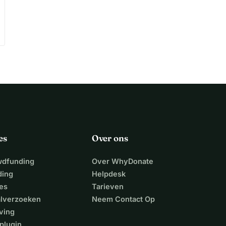
es
Over ons
wdfunding
Over WhyDonate
ding
Helpdesk
es
Tarieven
alverzoeken
Neem Contact Op
ving
plugin