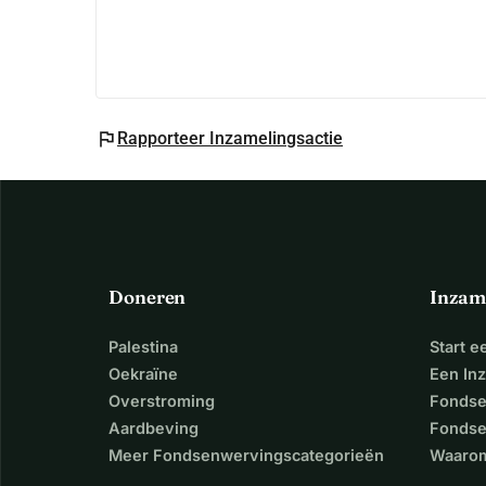
flag
Rapporteer Inzamelingsactie
Doneren
Inzam
Palestina
Start 
Oekraïne
Een In
Overstroming
Fondse
Aardbeving
Fondse
Meer Fondsenwervingscategorieën
Waarom