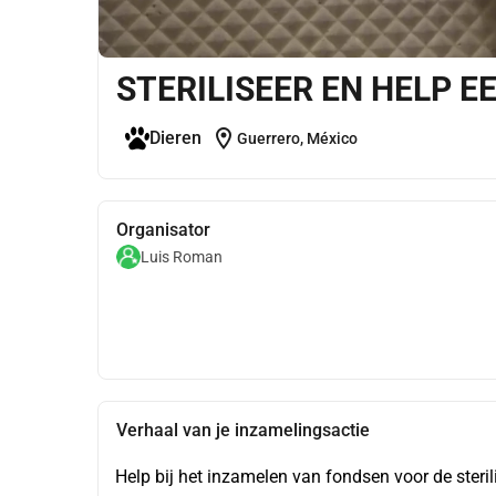
STERILISEER EN HELP E
location_on
Dieren
Guerrero, México
Organisator
Luis Roman
Verhaal van je inzamelingsactie
Help bij het inzamelen van fondsen voor de sterili