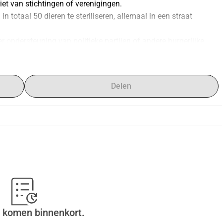
iet van stichtingen of verenigingen.
 totaal 50 dieren te steriliseren, allemaal in een straat 
ondersteuning van politieke partijen of andere burgerlijke 
en professional die zich toelegt op de medische zorg voor 
Delen
 komen binnenkort.