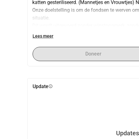
katten gesteriliseerd. (Mannetjes en Vrouwtjes) N
Onze doelstelling is om de fondsen te werven om in
situatie.
Dit wordt uitgevoerd zonder winstoogmerk, zonder 
verenigingen; het is een persoonlijk project van e
Lees meer
dieren.
Doneer
Update
info
Updates