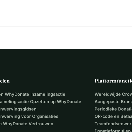
elen
Platformfuncti
een WhyDonate Inzamelingsactie
Wereldwijde Cro
zamelingsactie Opzetten op WhyDonate
Aangepaste Bran
nwervingsgidsen
Periodieke Donati
nwerving voor Organisaties
QR-code en Beta
 WhyDonate Vertrouwen
Teamfondsenwer
Donatieformulier-