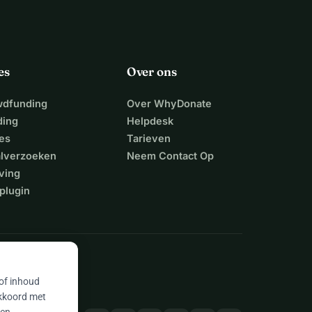
es
Over ons
wdfunding
Over WhyDonate
ding
Helpdesk
es
Tarieven
alverzoeken
Neem Contact Op
ving
plugin
 of inhoud
akkoord met