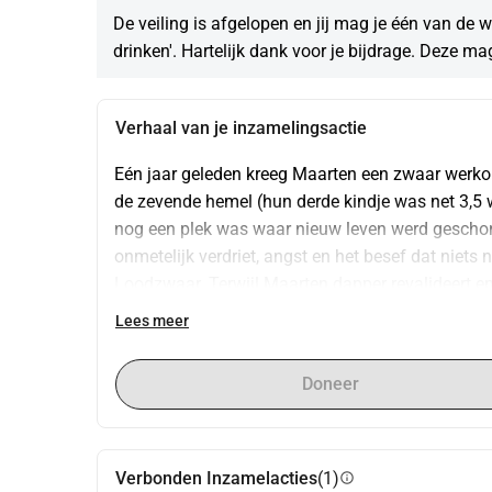
De veiling is afgelopen en jij mag je één van de 
drinken'. Hartelijk dank voor je bijdrage. Deze mag
Verhaal van je inzamelingsactie
Eén jaar geleden kreeg Maarten een zwaar werko
de zevende hemel (hun derde kindje was net 3,5 w
nog een plek was waar nieuw leven werd geschonk
onmetelijk verdriet, angst en het besef dat niets n
Loodzwaar. Terwijl Maarten dapper revalideert en 
de wereld verder. Ine draagt ondertussen met onei
Lees meer
time werken én full-time de beruchte tropenjaren 
voortreffelijk, maar de toekomst die ze samen vo
Doneer
staan ze voor een nieuwe uitdaging: hun woning a
hen bij helpen.
Verbonden Inzamelacties
(1)
info