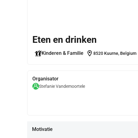
Eten en drinken
location_on
Kinderen & Familie
8520 Kuurne, Belgium
Organisator
Stefanie Vandemoortele
Motivatie