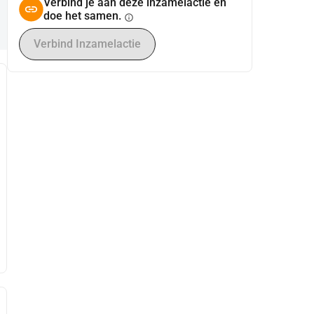
Verbind je aan deze inzamelactie en
doe het samen.
info
Verbind Inzamelactie