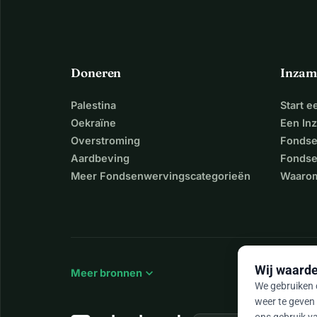
Doneren
Inzam
Palestina
Start 
Oekraïne
Een In
Overstroming
Fondse
Aardbeving
Fondse
Meer Fondsenwervingscategorieën
Waarom
Wij waarde
expand_more
Meer bronnen
We gebruiken c
weer te geven 