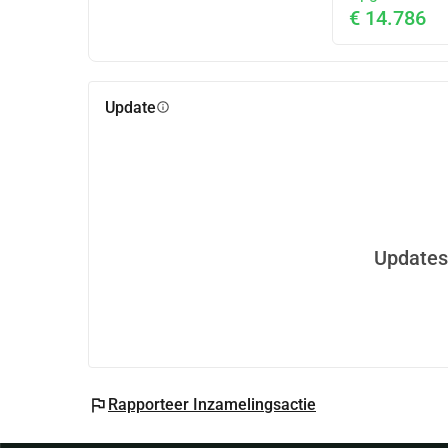
€ 14.786
Update
info
Updates
flag
Rapporteer Inzamelingsactie