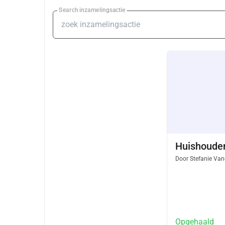
Search inzamelingsactie
Huishouden
Door
Stefanie Van
Opgehaald