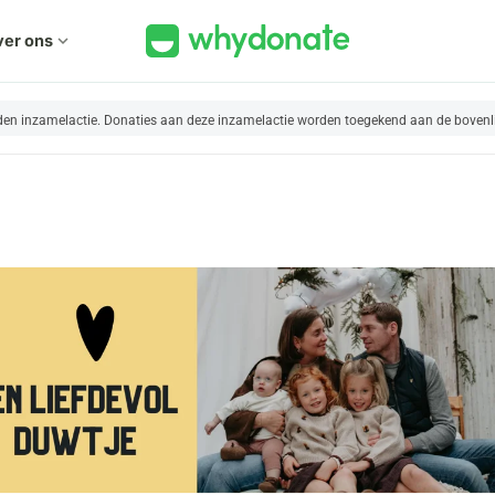
er ons
expand_more
nden inzamelactie. Donaties aan deze inzamelactie worden toegekend aan de bovenl