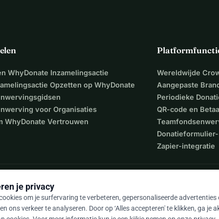
elen
Platformfuncti
een WhyDonate Inzamelingsactie
Wereldwijde Cro
zamelingsactie Opzetten op WhyDonate
Aangepaste Bran
nwervingsgidsen
Periodieke Donati
nwerving voor Organisaties
QR-code en Beta
 WhyDonate Vertrouwen
Teamfondsenwer
Donatieformulier-
Zapier-integratie
ren je privacy
ookies om je surfervaring te verbeteren, gepersonaliseerde advertenties
en ons verkeer te analyseren. Door op ‘Alles accepteren' te klikken, ga je 