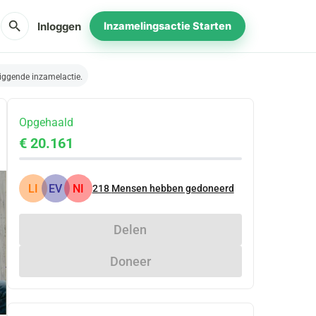
search
Inloggen
Inzamelingsactie Starten
iggende inzamelactie.
Opgehaald
€ 20.161
LI
EV
NI
218
Mensen hebben gedoneerd
Delen
Doneer