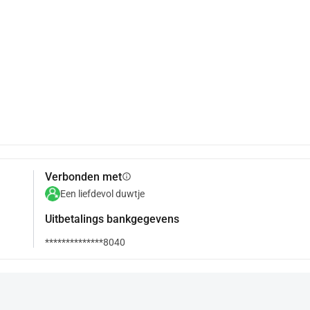
Verbonden met
info
Een liefdevol duwtje
Uitbetalings bankgegevens
**************8040