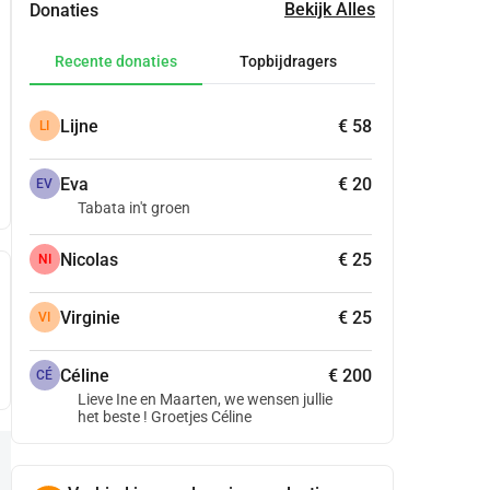
Bekijk Alles
Donaties
Recente donaties
Topbijdragers
Lijne
€ 58
LI
Eva
€ 20
EV
Tabata in't groen
Nicolas
€ 25
NI
Virginie
€ 25
VI
Céline
€ 200
CÉ
Lieve Ine en Maarten, we wensen jullie
het beste ! Groetjes Céline