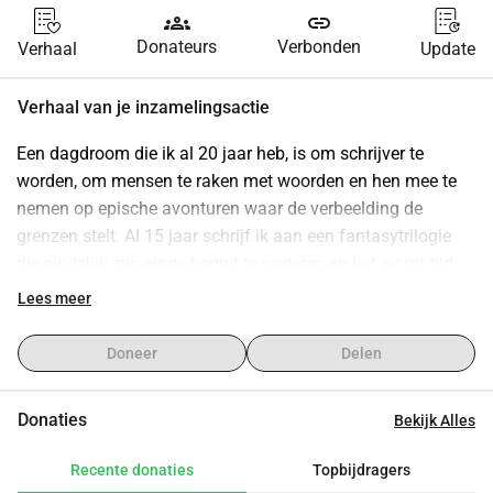
groups
link
Donateurs
Verbonden
Verhaal
Update
Verhaal van je inzamelingsactie
Een dagdroom die ik al 20 jaar heb, is om schrijver te 
worden, om mensen te raken met woorden en hen mee te 
nemen op epische avonturen waar de verbeelding de 
grenzen stelt. Al 15 jaar schrijf ik aan een fantasytrilogie 
die eindelijk zijn einde begint te naderen en het wordt tijd 
om boek 1 over de fantasiewereld Terrasive, vol magie, 
Lees meer
draken en onvergetelijke personages, te realiseren.
Om deze droom te kunnen verwezenlijken, compleet met 
Doneer
Delen
unieke kaart en een nieuwe wereld, heb ik hulp nodig bij de 
financiering voor onder andere proeflezen, omslag, 
Donaties
Bekijk Alles
marketing, publicatie en de productie van een boek.
Recente donaties
Topbijdragers
Ik hoop van harte dat je deze reis wilt volgen en bijdragen, 