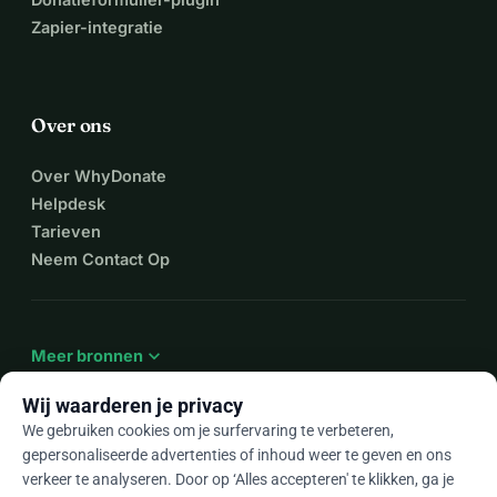
Zapier-integratie
Over ons
Over WhyDonate
Helpdesk
Tarieven
Neem Contact Op
expand_more
Meer bronnen
Wij waarderen je privacy
We gebruiken cookies om je surfervaring te verbeteren,
gepersonaliseerde advertenties of inhoud weer te geven en ons
arrow_drop_down
Nl
verkeer te analyseren. Door op ‘Alles accepteren' te klikken, ga je