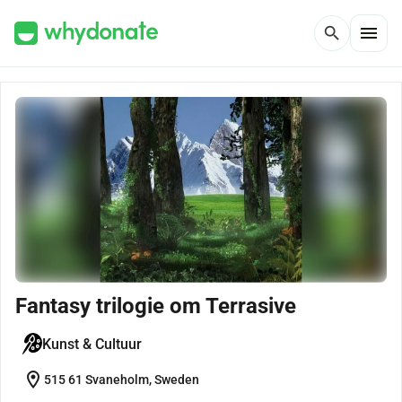
menu
search
Fantasy trilogie om Terrasive
Kunst & Cultuur
location_on
515 61 Svaneholm, Sweden