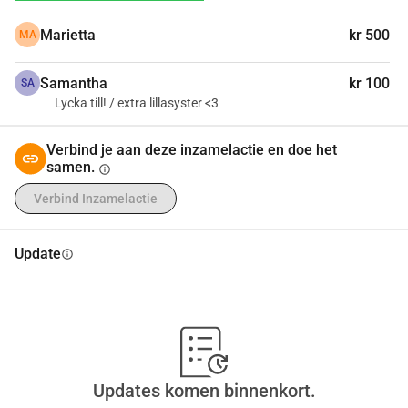
die mijn leven kan veranderen, mijn dagdroom kan 
Marietta
kr 500
MA
waarmaken en een grotere betekenis in het leven kan 
creëren.
Samantha
kr 100
Alle donaties, groot of klein, zijn van harte welkom en 
SA
Lycka till! / extra lillasyster <3
brengen me een stap dichter bij het realiseren van 
Terrasive.
Verbind je aan deze inzamelactie en doe het
Hartelijk dank bij voorbaat!
samen.
info
Verbind Inzamelactie
Update
info
Updates komen binnenkort.