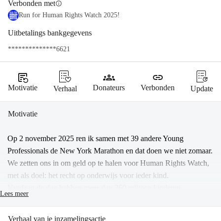
Verbonden met
info
Run for Human Rights Watch 2025!
Uitbetalings bankgegevens
**************6621
source_notes
groups
link
Motivatie
Donateurs
Verbonden
Verhaal
Update
Motivatie
Op 2 november 2025 ren ik samen met 39 andere Young 
Professionals de New York Marathon en dat doen we niet zomaar. 
We zetten ons in om geld op te halen voor Human Rights Watch, 
met als doel: het recht op onderwijs voor ieder kind.
Vandaag de dag hebben meer dan 360 miljoen kinderen 
Lees meer
wereldwijd geen toegang tot onderwijs. Dat moet anders. Daarom 
komen wij in actie. Het hele jaar organiseren we verschillende 
Verhaal van je inzamelingsactie