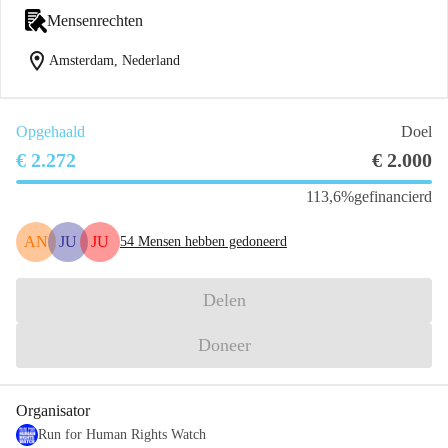
Mensenrechten
location_on
Amsterdam, Nederland
Opgehaald
Doel
€ 2.272
€ 2.000
113,6%
gefinancierd
AN
JU
JU
54
Mensen hebben gedoneerd
Delen
Doneer
Organisator
Run for Human Rights Watch