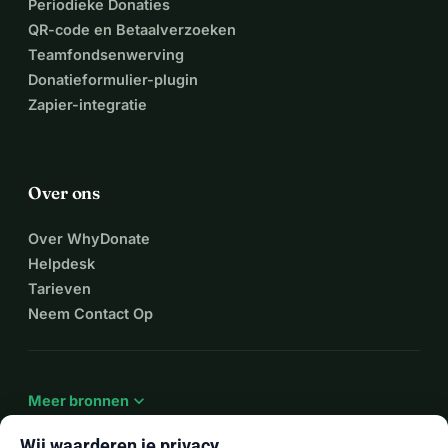
Periodieke Donaties
QR-code en Betaalverzoeken
Teamfondsenwerving
Donatieformulier-plugin
Zapier-integratie
Over ons
Over WhyDonate
Helpdesk
Tarieven
Neem Contact Op
expand_more
Meer bronnen
Wij waarderen je privacy