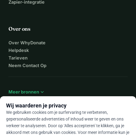
Zapier-integratie
Over ons
Over WhyDonate
Helpdesk
Tarieven
Neem Contact Op
expand_more
Meer bronnen
Wij waarderen je privacy
We gebruiken cookies om je surfervaring te verbeteren,
gepersonaliseerde advertenties of inhoud weer te geven en ons
arrow_drop_down
Nl
verkeer te analyseren. Door op ‘Alles accepteren' te klikken, ga je
akkoord met ons gebruik van cookies. Voor meer informatie kun je
★★★★★
4,9 / 5 op basis van 500+ reviews