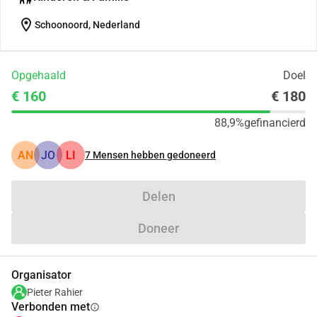
location_on
Schoonoord, Nederland
Opgehaald
Doel
€ 160
€ 180
88,9%
gefinancierd
AN
JO
LI
7
Mensen hebben gedoneerd
Delen
Doneer
Organisator
Pieter Rahier
Verbonden met
info