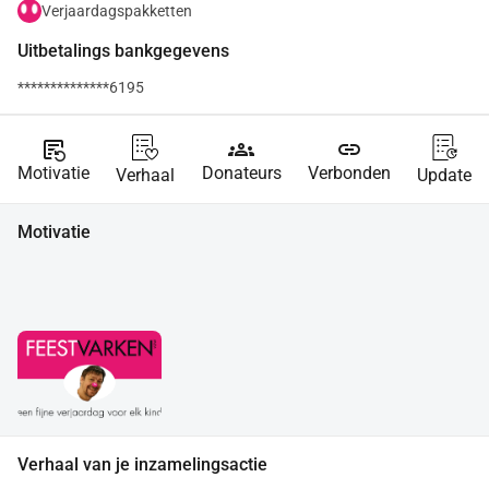
Verjaardagspakketten
Uitbetalings bankgegevens
**************6195
source_notes
groups
link
Motivatie
Donateurs
Verbonden
Verhaal
Update
Motivatie
Verhaal van je inzamelingsactie