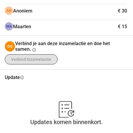
Anoniem
€ 30
AN
Maarten
€ 15
MA
Verbind je aan deze inzamelactie en doe het
samen.
info
Verbind Inzamelactie
Update
info
Updates komen binnenkort.