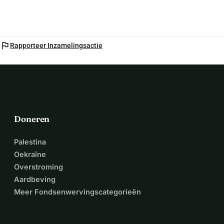
flag
Rapporteer Inzamelingsactie
Doneren
Palestina
Oekraïne
Overstroming
Aardbeving
Meer Fondsenwervingscategorieën