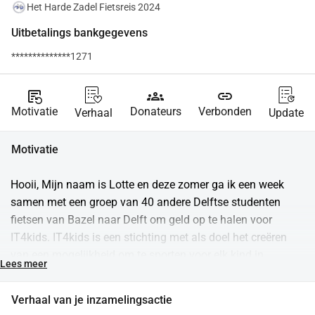
Het Harde Zadel Fietsreis 2024
Uitbetalings bankgegevens
**************1271
source_notes
groups
link
Motivatie
Donateurs
Verbonden
Verhaal
Update
Motivatie
Hooii, Mijn naam is Lotte en deze zomer ga ik een week 
samen met een groep van 40 andere Delftse studenten 
fietsen van Bazel naar Delft om geld op te halen voor 
IT4kids. IT4kids is een stichting met als doel het creëren 
van een mogelijkheid om te sporten voor elk kind in 
Lees meer
Nederland. Dit jaar gaan we specifiek het programma 
"Maximaal Sporten" ondersteunen. Dit programma biedt 
Verhaal van je inzamelingsactie
het hele jaar door bewegingsactiviteiten aan voor kinderen 