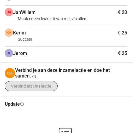
JanWillem
€ 20
JA
Maak er een leuke rit van met z'n allen.
Karim
€ 25
KA
Succes!
Jerom
€ 25
JE
Verbind je aan deze inzamelactie en doe het
samen.
info
Verbind Inzamelactie
Update
info