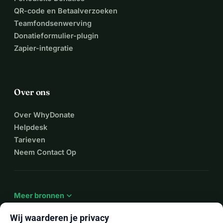
QR-code en Betaalverzoeken
Teamfondsenwerving
Donatieformulier-plugin
Zapier-integratie
Over ons
Over WhyDonate
Helpdesk
Tarieven
Neem Contact Op
expand_more
Meer bronnen
Wij waarderen je privacy