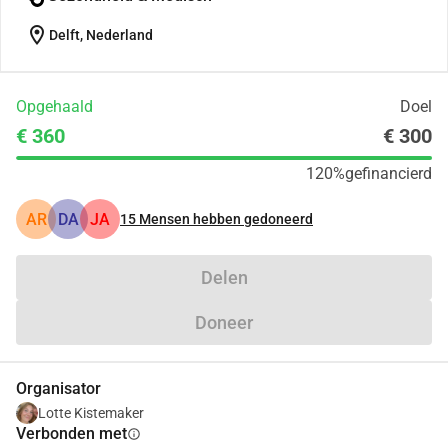
location_on
Delft, Nederland
Opgehaald
Doel
€ 360
€ 300
120%
gefinancierd
AR
DA
JA
15
Mensen hebben gedoneerd
Delen
Doneer
Organisator
Lotte Kistemaker
Verbonden met
info