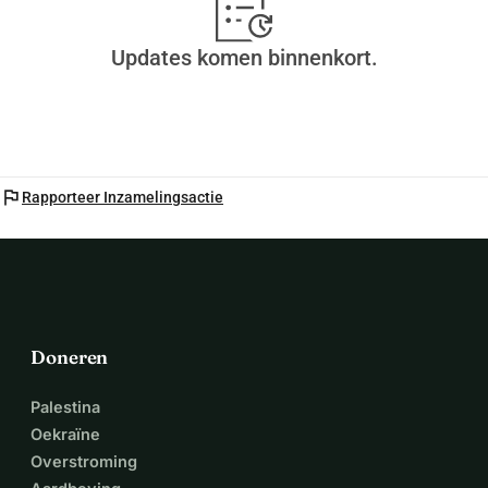
Updates komen binnenkort.
flag
Rapporteer Inzamelingsactie
Doneren
Palestina
Oekraïne
Overstroming