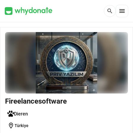
menu
search
Fireelancesoftware
Dieren
location_on
Türkiye