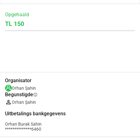
Opgehaald
TL 150
Delen
Doneer
Organisator
Orhan Şahin
Begunstigde
info
Orhan Şahin
Uitbetalings bankgegevens
Orhan Burak Sahin
**************6460