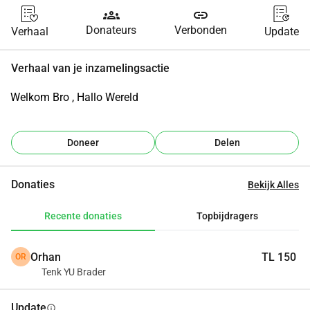
groups
link
Donateurs
Verbonden
Verhaal
Update
Verhaal van je inzamelingsactie
Welkom Bro , Hallo Wereld
Doneer
Delen
Donaties
Bekijk Alles
Recente donaties
Topbijdragers
Orhan
TL 150
OR
Tenk YU Brader
Update
info