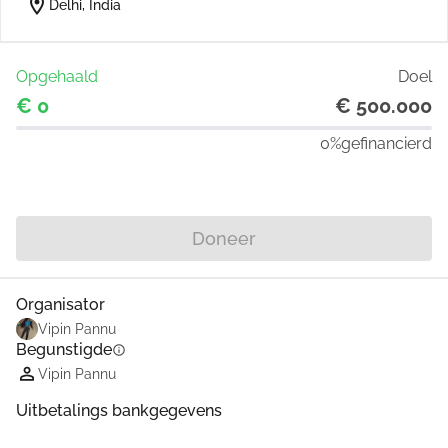
location_on
Delhi, India
Opgehaald
Doel
€ 0
€ 500.000
0%
gefinancierd
Delen
Doneer
Organisator
Vipin Pannu
Begunstigde
info
Vipin Pannu
Uitbetalings bankgegevens