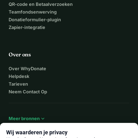
QR-code en Betaalverzoeken
Teamfondsenwerving
Donatieformulier-plugin
Zapier-integratie
Over ons
Over WhyDonate
Helpdesk
Tarieven
Neem Contact Op
expand_more
Meer bronnen
Wij waarderen je privacy