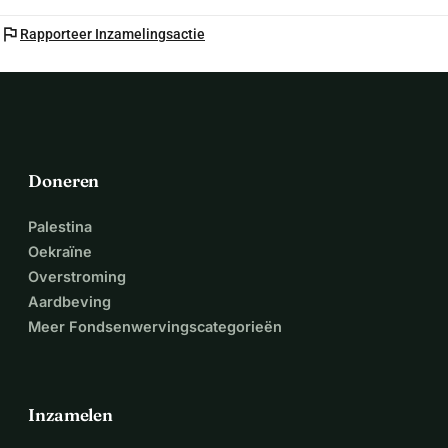
flag
Rapporteer Inzamelingsactie
Doneren
Palestina
Oekraïne
Overstroming
Aardbeving
Meer Fondsenwervingscategorieën
Inzamelen