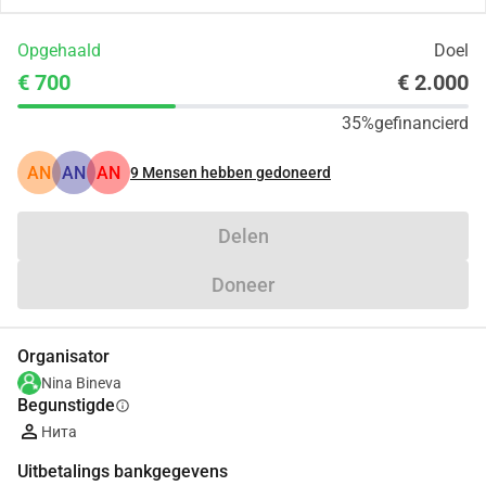
Opgehaald
Doel
€ 700
€ 2.000
35%
gefinancierd
AN
AN
AN
9
Mensen hebben gedoneerd
Delen
Doneer
Organisator
Nina Bineva
Begunstigde
info
Нита
Uitbetalings bankgegevens