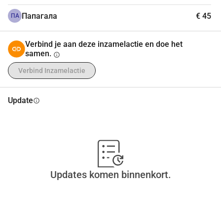
Doel: 2000 voor hartoperatie
Папагала
€ 45
ПА
Verbind je aan deze inzamelactie en doe het
samen.
info
Verbind Inzamelactie
Update
info
Updates komen binnenkort.