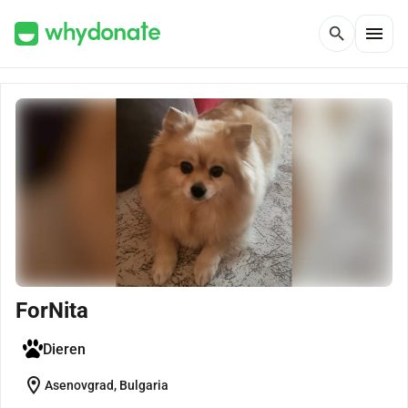
menu
search
ForNita
Dieren
location_on
Asenovgrad, Bulgaria