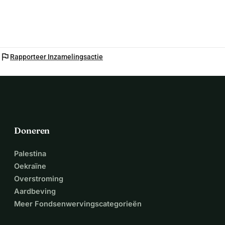
flag
Rapporteer Inzamelingsactie
Doneren
Palestina
Oekraïne
Overstroming
Aardbeving
Meer Fondsenwervingscategorieën