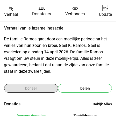
groups
link
Donateurs
Verbonden
Verhaal
Update
Verhaal van je inzamelingsactie
De familie Ramos gaat door een moeilijke periode na het 
verlies van hun zoon en broer, Gael K. Ramos. Gael is 
overleden op dinsdag 14 april 2026. De familie Ramos 
vraagt om uw steun in deze moeilijke tijd. Alles is zeer 
gewaardeerd, bedankt dat u aan de zijde van onze familie 
staat in deze zware tijden.
Doneer
Delen
Donaties
Bekijk Alles
Recente donaties
Topbijdragers