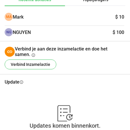
Mark
$ 10
MA
NGUYEN
$ 100
NG
Verbind je aan deze inzamelactie en doe het
samen.
info
Verbind Inzamelactie
Update
info
Updates komen binnenkort.