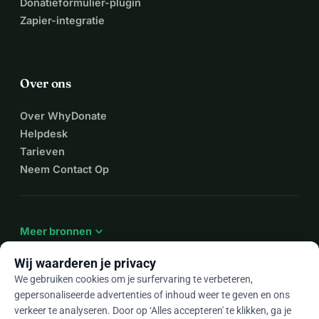
Donatieformulier-plugin
Zapier-integratie
Over ons
Over WhyDonate
Helpdesk
Tarieven
Neem Contact Op
expand_more
Meer bronnen
Wij waarderen je privacy
We gebruiken cookies om je surfervaring te verbeteren,
gepersonaliseerde advertenties of inhoud weer te geven en ons
arrow_drop_down
Nl
verkeer te analyseren. Door op ‘Alles accepteren' te klikken, ga je