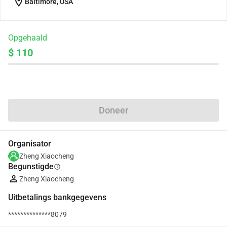
location_on
Baltimore, USA
Opgehaald
$ 110
Delen
Doneer
Organisator
Zheng Xiaocheng
Begunstigde
info
Zheng Xiaocheng
Uitbetalings bankgegevens
**************8079