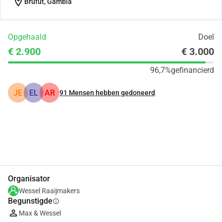
location_on
Brufut, Gambia
Opgehaald
Doel
€ 2.900
€ 3.000
96,7%
gefinancierd
JE
EL
AR
91
Mensen hebben gedoneerd
Delen
Doneer
Organisator
Wessel Raaijmakers
Begunstigde
info
Max & Wessel