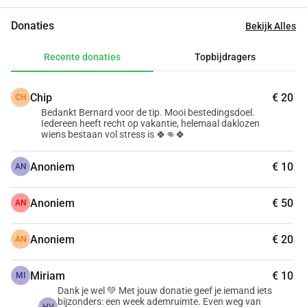
onzekerheid zitten, is het een ongekende luxe. Even geen 
Donaties
Bekijk Alles
zorgen om opvang, regels of rekeningen. Maar wél samen 
lachen, zwemmen, de zon voelen en nieuwe herinneringen 
Recente donaties
Topbijdragers
maken. Met jouw steun kunnen we dit waarmaken: ✈️ 
Vliegtickets en vervoer 🏠 Verblijf op een camping of 
Chip
€ 20
CH
eenvoudig pension 🍽️ Gezamenlijke maaltijden 🌞 Een 
Bedankt Bernard voor de tip. Mooi bestedingsdoel.
week vol rust, plezier en nieuwe energie Elke donatie, groot 
Iedereen heeft recht op vakantie, helemaal daklozen
of klein, brengt ons dichter bij dit doel. Help jij mee om dit 
wiens bestaan vol stress is 🍀👊🍀
jubileum onvergetelijk te maken? 💚 Doneer nu en geef 
Anoniem
€ 10
iemand de kans om – misschien voor de allereerste keer – 
AN
écht even uit te ademen. Samen maken we 10 jaar 
Vagebond niet alleen een terugblik, maar vooral een sprong 
Anoniem
€ 50
AN
vooruit.
Anoniem
€ 20
AN
Miriam
€ 10
MI
Dank je wel 💚 Met jouw donatie geef je iemand iets
bijzonders: een week ademruimte. Even weg van