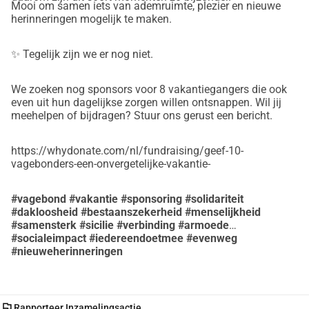
Mooi om samen iets van ademruimte, plezier en nieuwe
herinneringen mogelijk te maken.
✨ Tegelijk zijn we er nog niet.
We zoeken nog sponsors voor 8 vakantiegangers die ook
even uit hun dagelijkse zorgen willen ontsnappen. Wil jij
meehelpen of bijdragen? Stuur ons gerust een bericht.
https://whydonate.com/nl/fundraising/geef-10-
vagebonders-een-onvergetelijke-vakantie-
#vagebond
#vakantie
#sponsoring
#solidariteit
#dakloosheid
#bestaanszekerheid
#menselijkheid
#samensterk
#sicilie
#verbinding
#armoede
#socialeimpact
#iedereendoetmee
#evenweg
#nieuweherinneringen
flag
Rapporteer Inzamelingsactie