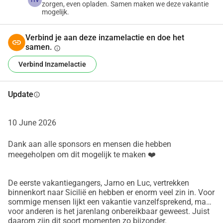
HV
zorgen, even opladen. Samen maken we deze vakantie
mogelijk.
Verbind je aan deze inzamelactie en doe het
samen.
info
Verbind Inzamelactie
Update
info
10 June 2026
Dank aan alle sponsors en mensen die hebben
meegeholpen om dit mogelijk te maken ❤️
De eerste vakantiegangers, Jarno en Luc, vertrekken
binnenkort naar Sicilië en hebben er enorm veel zin in. Voor
sommige mensen lijkt een vakantie vanzelfsprekend, maar
voor anderen is het jarenlang onbereikbaar geweest. Juist
daarom zijn dit soort momenten zo bijzonder.