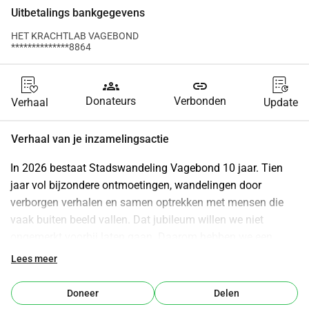
Uitbetalings bankgegevens
HET KRACHTLAB VAGEBOND
**************8864
groups
link
Donateurs
Verbonden
Verhaal
Update
Verhaal van je inzamelingsactie
In 2026 bestaat Stadswandeling Vagebond 10 jaar. Tien 
jaar vol bijzondere ontmoetingen, wandelingen door 
verborgen verhalen en samen optrekken met mensen die 
vaak buiten beeld vallen. Dat jubileum willen we niet 
ongemerkt voorbij laten gaan. Daarom hebben we een 
droom: 👉 Met 10 Vagebonders die nog nooit op vakantie 
Lees meer
zijn geweest, een week naar Spanje in augustus 2026. Voor 
velen lijkt vakantie vanzelfsprekend. Maar voor mensen die 
Doneer
Delen
jarenlang op straat hebben geleefd of constant in 