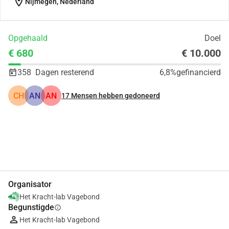
location_on
Nijmegen, Nederland
Opgehaald
Doel
€ 680
€ 10.000
358
Dagen resterend
6,8%
gefinancierd
CH
AN
AN
17
Mensen hebben gedoneerd
Delen
Doneer
Organisator
Het Kracht-lab Vagebond
Begunstigde
info
Het Kracht-lab Vagebond