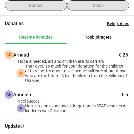
eigen ogen hoe kinderen lijden onder de gevolgen van de 
Doneer
Delen
oorlog. We bezochten een weeshuis in Zhytomyr waar 63 
kinderen, die geen ouders meer hebben, wanhopig wachten 
Donaties
Bekijk Alles
op hulp.
Deze kinderen hebben jou nu nodig
Recente donaties
Topbijdragers
Ze hebben alles verloren door de oorlog. Hun ouders, hun 
veilige plek – alles is weg. Ze leven in angst en 
Arnaud
€ 25
AR
onzekerheid, zonder enige houvast.
Hope is needed, art and children are its carriers
Thank you so much for your donation for the children
Het is hartverscheurend dat zij, die al zoveel hebben 
of Ukraine. It's good to see people still care about those
SF
doorstaan, geen veilige plek hebben om te herstellen.
who are the future. A big thank you from the children of
Ukraine.
Jij kunt deze kinderen helpen
Anoniem
€ 5
Jij kunt helpen om een nieuw thuis voor deze kinderen te 
AN
Veel succes!
bouwen, een veilige plek waar ze weer kunnen lachen, 
Hartelijk dank voor uw bijdrage names STAF team en de
SF
spelen en gewoon kind kunnen zijn.
kinderen van Oekraine.
Dit opvang- en revalidatiehuis zal hen niet alleen onderdak 
bieden, maar ook psychologische zorg, medische 
Update
info
ondersteuning, en een omgeving waarin ze zich weer veilig 