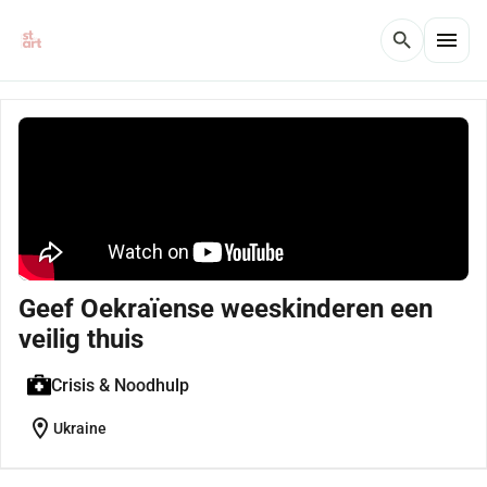
menu
search
Geef Oekraïense weeskinderen een
veilig thuis
Crisis & Noodhulp
location_on
Ukraine