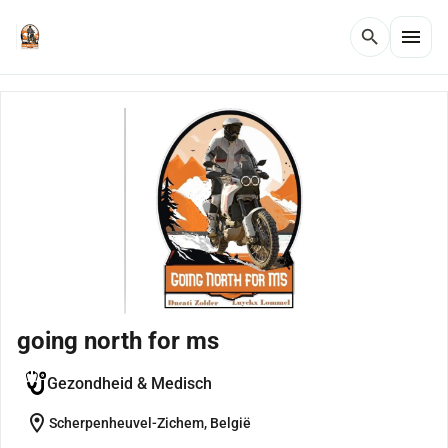
menu
search
going north for ms
Gezondheid & Medisch
location_on
Scherpenheuvel-Zichem, België