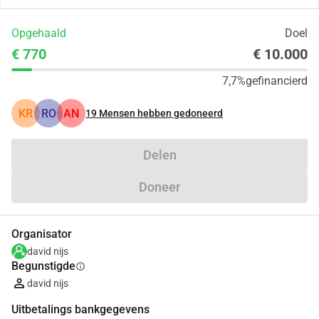
Opgehaald
Doel
€ 770
€ 10.000
7,7%
gefinancierd
KR
RO
AN
19
Mensen hebben gedoneerd
Delen
Doneer
Organisator
david nijs
Begunstigde
info
david nijs
Uitbetalings bankgegevens