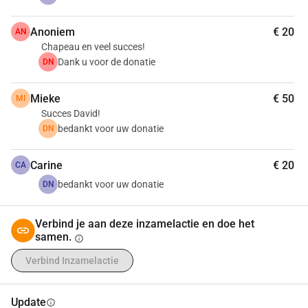
Anoniem
€ 20
AN
Chapeau en veel succes!
Dank u voor de donatie
DN
Mieke
€ 50
MI
Succes David!
bedankt voor uw donatie
DN
Carine
€ 20
CA
bedankt voor uw donatie
DN
Verbind je aan deze inzamelactie en doe het
samen.
info
Verbind Inzamelactie
Update
info