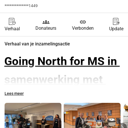
**************1449
groups
link
Donateurs
Verbonden
Verhaal
Update
Verhaal van je inzamelingsactie
Going North for MS in 
samenwerking met 
Hart voor MS 
Lees meer
Doel
geld inzamelen om van Scherpenheuvel naar de 