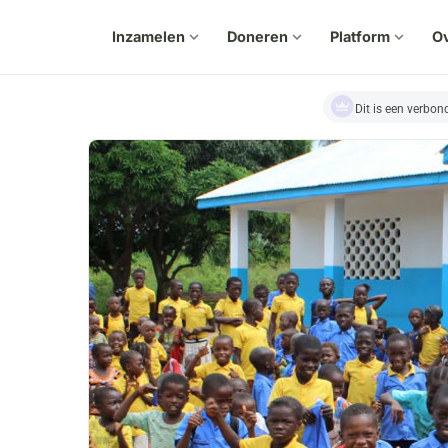
Inzamelen
expand_more
Doneren
expand_more
Platform
expand_more
Ov
Dit is een verbo