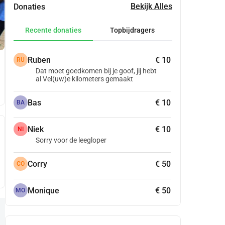
Bekijk Alles
Donaties
Recente donaties
Topbijdragers
Ruben
€ 10
RU
Dat moet goedkomen bij je goof, jij hebt
al Vel(uw)e kilometers gemaakt
Bas
€ 10
BA
Niek
€ 10
NI
Sorry voor de leegloper
Corry
€ 50
CO
Monique
€ 50
MO