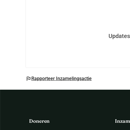
Updates
flag
Rapporteer Inzamelingsactie
Doneren
Inzam