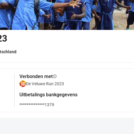
23
tschland
Verbonden met
info
De Veluwe Run 2023
Uitbetalings bankgegevens
**************1379