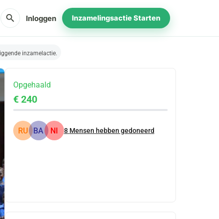
search
Inloggen
Inzamelingsactie Starten
iggende inzamelactie.
Opgehaald
€ 240
RU
BA
NI
8
Mensen hebben gedoneerd
Delen
Doneer