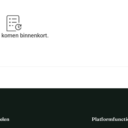
 komen binnenkort.
elen
Platformfuncti