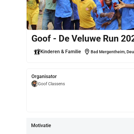
Goof - De Veluwe Run 20
location_on
Kinderen & Familie
Bad Mergentheim, Deu
Organisator
Goof Classens
Motivatie