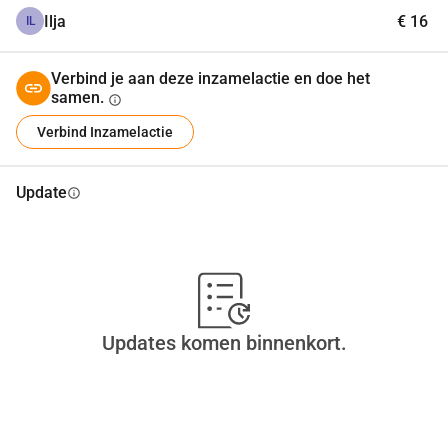
Ilja
€ 16
IL
Verbind je aan deze inzamelactie en doe het
samen.
info
Verbind Inzamelactie
Update
info
Updates komen binnenkort.