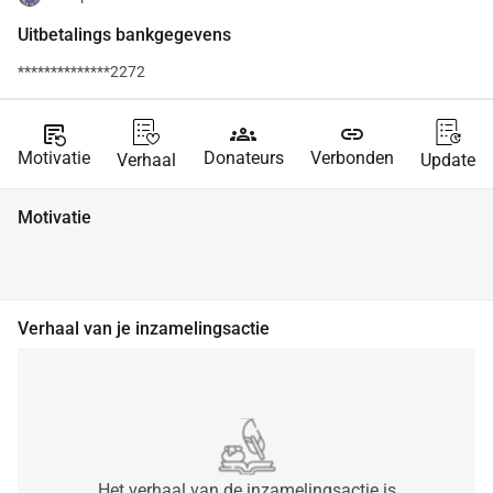
Uitbetalings bankgegevens
**************2272
source_notes
groups
link
Motivatie
Donateurs
Verbonden
Verhaal
Update
Motivatie
Verhaal van je inzamelingsactie
Het verhaal van de inzamelingsactie is