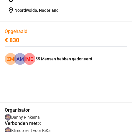
location_on
Noordwolde, Nederland
Opgehaald
€ 830
ZM
AM
ME
55
Mensen hebben gedoneerd
Delen
Doneer
Organisator
Danny Rinkema
Verbonden met
info
Klimop rent voor KiKa