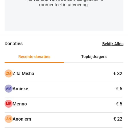
momenteel in uitvoering.
Donaties
Bekijk Alles
Recente donaties
Topbijdragers
Zita Misha
€ 32
ZM
Amieke
€ 5
AM
Menno
€ 5
ME
Anoniem
€ 22
AN