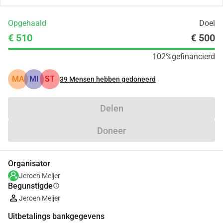
Opgehaald
Doel
€ 510
€ 500
102%
gefinancierd
MA
MI
ST
39
Mensen hebben gedoneerd
Delen
Doneer
Organisator
Jeroen Meijer
Begunstigde
info
Jeroen Meijer
Uitbetalings bankgegevens