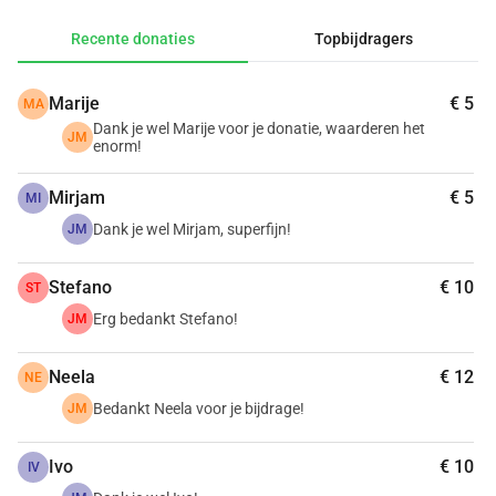
Alvast ontzettend bedankt namens de organisatie – samen 
Recente donaties
Topbijdragers
maken we er een spookachtig mooi feest van!
Marije
€ 5
MA
Dank je wel Marije voor je donatie, waarderen het
JM
enorm!
Mirjam
€ 5
MI
Dank je wel Mirjam, superfijn!
JM
Stefano
€ 10
ST
Erg bedankt Stefano!
JM
Neela
€ 12
NE
Bedankt Neela voor je bijdrage!
JM
Ivo
€ 10
IV