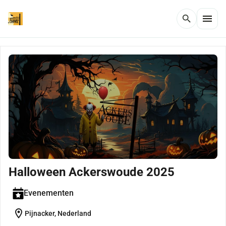
menu
search
Halloween Ackerswoude 2025
Evenementen
location_on
Pijnacker, Nederland