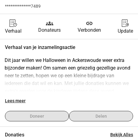
**************7489
groups
link
Donateurs
Verbonden
Verhaal
Update
Verhaal van je inzamelingsactie
Dit jaar willen we Halloween in Ackerswoude weer extra 
bijzonder maken! Om samen een griezelig gezellige avond 
neer te zetten, hopen we op een kleine bijdrage van 
iedereen die dat wil en kan. Met jullie donaties kunnen we 
extra's regelen voor de kinderen tijdens deze avond.
Misschien een leuke extra activiteit toevoegen, zoals een 
Lees meer
photobooth 📸 Het centrale punt nog feestelijker en 
sfeervoller aankleden 🎉 Elke bijdrage, groot of klein, helpt 
Doneer
Delen
om er samen een onvergetelijk Halloween van te maken 
voor jong en oud. Wil je meehelpen? Doneer dan en help 
Donaties
Bekijk Alles
ons wijkfeest!