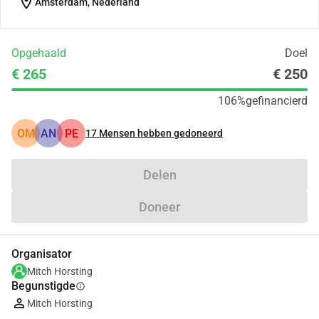
location_on
Amsterdam, Nederland
Opgehaald
Doel
€ 265
€ 250
106%
gefinancierd
OM
AN
PE
17
Mensen hebben gedoneerd
Delen
Doneer
Organisator
Mitch Horsting
Begunstigde
info
Mitch Horsting