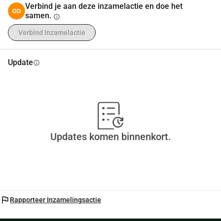
Verbind je aan deze inzamelactie en doe het
samen.
info
Verbind Inzamelactie
Update
info
Updates komen binnenkort.
flag
Rapporteer Inzamelingsactie