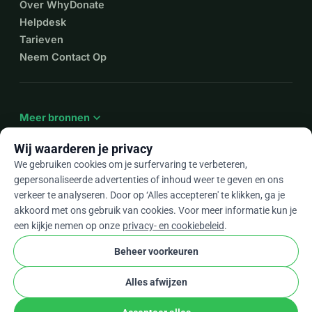
Over WhyDonate
Helpdesk
Tarieven
Neem Contact Op
expand_more
Meer bronnen
Wij waarderen je privacy
We gebruiken cookies om je surfervaring te verbeteren,
gepersonaliseerde advertenties of inhoud weer te geven en ons
arrow_drop_down
Nl
verkeer te analyseren. Door op ‘Alles accepteren' te klikken, ga je
akkoord met ons gebruik van cookies. Voor meer informatie kun je
★★★★★
4,9 / 5 op basis van 500+ reviews
een kijkje nemen op onze
privacy- en cookiebeleid
.
Beheer voorkeuren
© 2012–2026
WhyDonate
Privacy en cookies
Alles afwijzen
cookie
Algemene voorwaarden
Cookie-instellingen
stripe
Gemaakt in Europa
★
Geverifieerde Partner
check