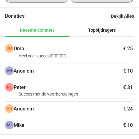
Donaties
Bekijk Alles
Recente donaties
Topbijdragers
Oma
€ 25
OM
Heel veel succes!👍🏻🦓🐘🦧😘
Anoniem
€ 10
AN
Peter
€ 31
PE
Succes met de voorbereidingen
Anoniem
€ 24
AN
Mike
€ 10
MI