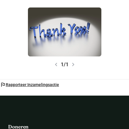
chevron_left
chevron_right
1/1
flag
Rapporteer Inzamelingsactie
Doneren