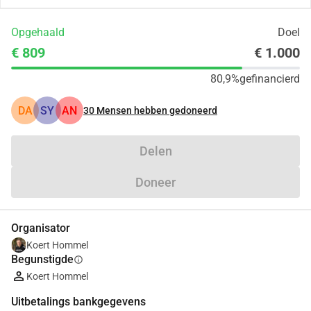
Opgehaald
Doel
€ 809
€ 1.000
80,9%
gefinancierd
DA
SY
AN
30
Mensen hebben gedoneerd
Delen
Doneer
Organisator
Koert Hommel
Begunstigde
info
Koert Hommel
Uitbetalings bankgegevens