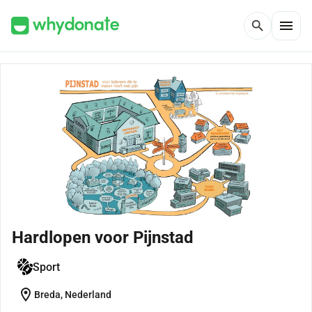
menu
search
Hardlopen voor Pijnstad
Sport
location_on
Breda, Nederland