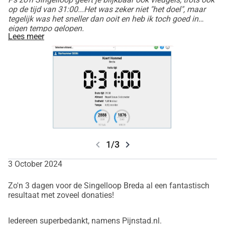
op de tijd van 31:00...Het was zeker niet "het doel", maar
steun helpt om impact te maken en de chronische pijn 
tegelijk was het sneller dan ooit en heb ik toch goed in
community te ondersteunen. Samen geven we mensen met 
eigen tempo gelopen.
chronische pijn weer méér grip!
Lees meer
Enorm veel dank voor je steun!
Koert
Meer info
• Het platform: 
www.pijnstad.nl
• De bouwende stichting: 
www.landelijkepijnorganisatie.nl
• Mijn blogsite over o.a. leren leven met chronische pijn: 
chevron_left
chevron_right
1/3
www.erzitmuziekinmijnleven.org
• 
De Bredase Singelloop: 
https://bredasesingelloop.nl/
3 October 2024
Zo'n 3 dagen voor de Singelloop Breda al een fantastisch
resultaat met zoveel donaties!
Iedereen superbedankt, namens Pijnstad.nl.