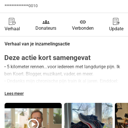
**************0010
groups
link
Donateurs
Verbonden
Verhaal
Update
Verhaal van je inzamelingsactie
Deze actie kort samengevat
• 5 kilometer rennen...voor iedereen met langdurige pijn. Ik 
ben Koert. Blogger, muzikant, vader, en meer. 
• Ondanks mijn chronische pijn train ik al jaren. Einddoel: 
de Bredase Singelloop, samen met mijn zoon. 
Lees meer
• Doe mee en steun daarmee de bouw van online platform 
Pijnstad!
5 kilometer hardlopen...voor 
iedereen 
play_circle