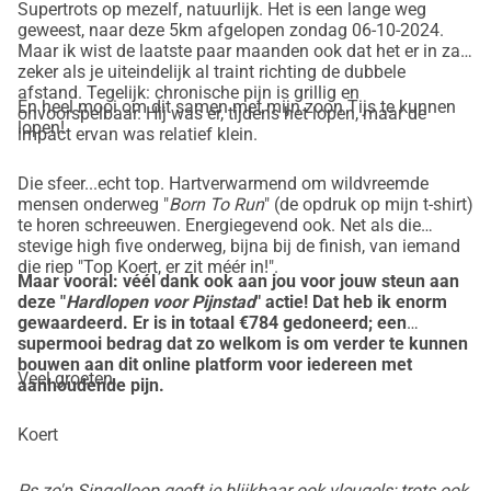
Supertrots op mezelf, natuurlijk. Het is een lange weg
Welk goed doel steun je met jouw donatie?
geweest, naar deze 5km afgelopen zondag 06-10-2024.
Ik ben ook mede-initiatiefnemer van de Landelijke Pijn 
Maar ik wist de laatste paar maanden ook dat het er in zat,
zeker als je uiteindelijk al traint richting de dubbele
Organisatie. Want ondanks dat véél mensen te maken 
afstand. Tegelijk: chronische pijn is grillig en
krijgen met chronische pijn (1:5 Nederlanders!), is deze 
En heel mooi om dit samen met mijn zoon Tijs te kunnen
onvoorspelbaar. Hij was er, tijdens het lopen, maar de
ziekte nog haast onzichtbaar. En bouwen we met LPO aan 
lopen!
impact ervan was relatief klein.
een online platform voor iedereen met chronische pijn: 
www.pijnstad.nl. Met goede informatie, ervaringsverhalen, 
Die sfeer...echt top. Hartverwarmend om wildvreemde
mensen onderweg "
Born To Run
" (de opdruk op mijn t-shirt)
keuzehulp, een grote en groeiende community en 
te horen schreeuwen. Energiegevend ook. Net als die
zelfmanagement tools.
stevige high five onderweg, bijna bij de finish, van iemand
Mijn "5 kilometer" wil ik graag ten goede laten komen aan 
die riep "Top Koert, er zit méér in!".
Maar vooral: véél dank ook aan jou voor jouw steun aan
de 
bouw van dit Pijnstad platform
. Zodat we samen een 
deze "
Hardlopen voor Pijnstad
" actie! Dat heb ik enorm
gróót verschil gaan maken voor iedereen met chronische 
gewaardeerd. Er is in totaal €784 gedoneerd; een
supermooi bedrag dat zo welkom is om verder te kunnen
pijn.
bouwen aan dit online platform voor iedereen met
Veel groeten,
aanhoudende pijn.
Doe je mee?
Koert
Je donatie is welkom en wordt supergoed en zorgvuldig 
besteed aan de opbouw en bekendheid van Pijnstad. Jouw 
Ps zo'n Singelloop geeft je blijkbaar ook vleugels; trots ook