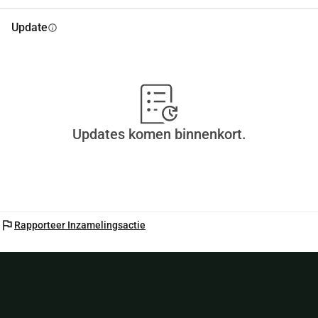
Update
info
Updates komen binnenkort.
flag
Rapporteer Inzamelingsactie