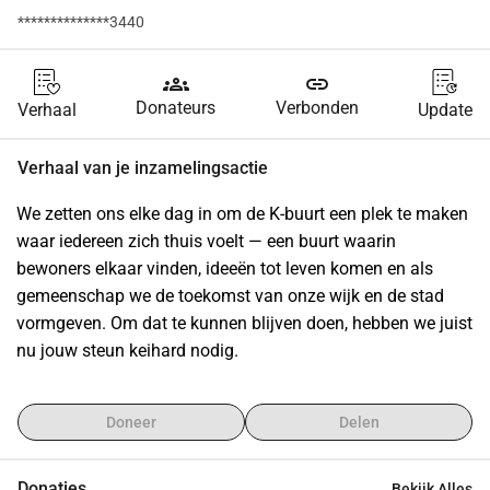
**************3440
groups
link
Donateurs
Verbonden
Verhaal
Update
Verhaal van je inzamelingsactie
We zetten ons elke dag in om de K-buurt een plek te maken 
waar iedereen zich thuis voelt — een buurt waarin 
bewoners elkaar vinden, ideeën tot leven komen en als 
gemeenschap we de toekomst van onze wijk en de stad 
vormgeven. Om dat te kunnen blijven doen, hebben we juist 
nu jouw steun keihard nodig.
Doneer
Delen
Donaties
Bekijk Alles