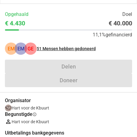
Opgehaald
Doel
€ 4.430
€ 40.000
11,1%
gefinancierd
EM
EM
GE
51
Mensen hebben gedoneerd
Delen
Doneer
Organisator
Hart voor de Kbuurt
Begunstigde
info
Hart voor de Kbuurt
Uitbetalings bankgegevens