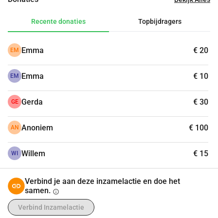
Recente donaties
Topbijdragers
Emma
€ 20
EM
Emma
€ 10
EM
Gerda
€ 30
GE
Anoniem
€ 100
AN
Willem
€ 15
WI
Verbind je aan deze inzamelactie en doe het
samen.
info
Verbind Inzamelactie