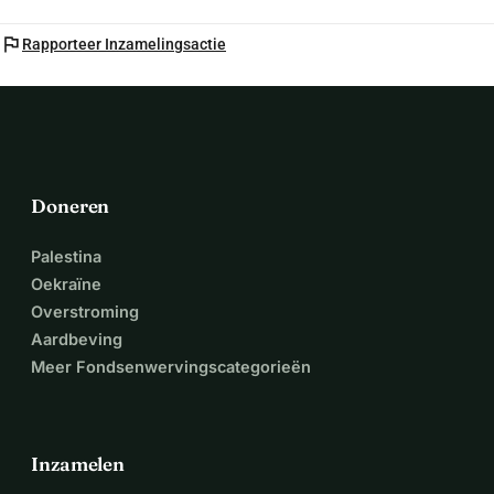
flag
Rapporteer Inzamelingsactie
Doneren
Palestina
Oekraïne
Overstroming
Aardbeving
Meer Fondsenwervingscategorieën
Inzamelen