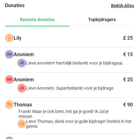
dank is meer dan groot!
Donaties
Bekijk Alles
Recente donaties
Topbijdragers
Lily
£ 25
LI
Anoniem
€ 15
AN
Lieve anoniem! Hartelijk bedankt voor je bijdrage🙏
JD
Anoniem
€ 25
AN
Lieve Anoniem. Superbedankt voor je bijdrage
JD
Thomas
€ 90
TH
Frank! Waar je ook bent, het ga je goed! Ik zal je
missen
Lieve Thomas, dank voor je gulle bijdrage! Sterkte in het
JD
gemis