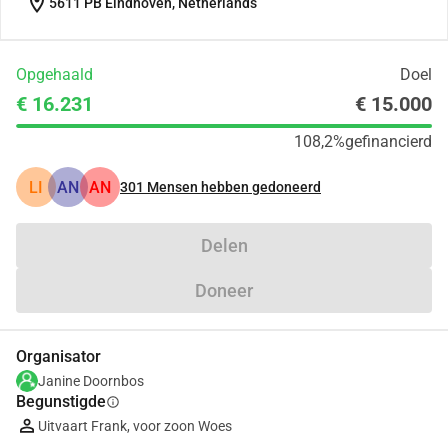
location_on
5611 PB Eindhoven, Netherlands
Opgehaald
Doel
€ 16.231
€ 15.000
108,2%
gefinancierd
LI
AN
AN
301
Mensen hebben gedoneerd
Delen
Doneer
Organisator
Janine Doornbos
Begunstigde
info
Uitvaart Frank, voor zoon Woes