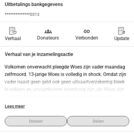
Uitbetalings bankgegevens
**************0313
groups
link
Donateurs
Verbonden
Verhaal
Update
Verhaal van je inzamelingsactie
Volkomen onverwacht pleegde Woes zijn vader maandag 
zelfmoord. 13-jarige Woes is volledig in shock. Omdat zijn 
vader naast geen geld ook geen uitvaartverzekering bleek 
te hebben en uitvaartkosten torenhoog zijn, ijkt Woes zijn 
wens "Ik wil mijn vader graag begraven, zodat ik nog 
regelmatig naar hem toe kan" in het gedrang te komen. Er is 
Lees meer
met spoed (vanwege besluiten rondom uitvaartdeadline) 
minimaal 15.000 Euro nodig om Woes zijn wens uit te laten 
Doneer
Delen
komen. Wie helpt hem om dit voor elkaar te krijgen? Onze 