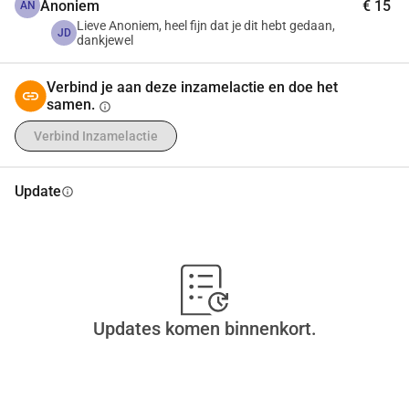
Anoniem
€ 15
AN
Lieve Anoniem, heel fijn dat je dit hebt gedaan,
JD
dankjewel
Verbind je aan deze inzamelactie en doe het
samen.
info
Verbind Inzamelactie
Update
info
Updates komen binnenkort.