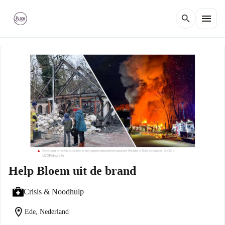
menu
search
Help Bloem uit de brand
Crisis & Noodhulp
location_on
Ede, Nederland