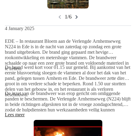
chevron_left
chevron_right
1/6
4 January 2025
EDE – In restaurant Bloem aan de Verlengde Arnhemseweg
N224 in Ede is in de nacht van zaterdag op zondag een grote
brand uitgebroken. De brand ging gepaard met hevige
rookontwikkeling en metershoge vlammen. De brandweer
schaalde op naar een zeer grote brand om voldoende materieel in
De brand werd kort voor 01.15 uur gemeld. Bij aankomst van het
te zetten.
eerste blusvoertuig sloegen de vlammen al door het dak van het
pand, gelegen tussen Arnhem en Ede. De brandweer zette direct
groot in om verdere schade te beperken. Rond 1.50 uur stortten
delen van het gebouw in, en het restaurant is als verloren
De inzet van de brandweer was erop gericht om omliggende
beschouwd.
panden te beschermen. De Verlengde Arnhemseweg (N224) blijft
in beide richtingen afgesloten tot in de vroege zondagochtend,
zodat de hulpdiensten hun werkzaamheden veilig kunnen
Lees meer
afronden.