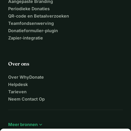
Aangepaste Branding
Periodieke Donaties
QR-code en Betaalverzoeken
Teamfondsenwerving
Donatieformulier-plugin
Zapier-integratie
Over ons
Over WhyDonate
Helpdesk
Tarieven
Neem Contact Op
expand_more
Meer bronnen