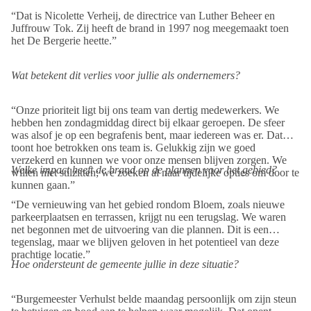
“Dat is Nicolette Verheij, de directrice van Luther Beheer en
Juffrouw Tok. Zij heeft de brand in 1997 nog meegemaakt toen
het De Bergerie heette.”
Wat betekent dit verlies voor jullie als ondernemers?
“Onze prioriteit ligt bij ons team van dertig medewerkers. We
hebben hen zondagmiddag direct bij elkaar geroepen. De sfeer
was alsof je op een begrafenis bent, maar iedereen was er. Dat
toont hoe betrokken ons team is. Gelukkig zijn we goed
verzekerd en kunnen we voor onze mensen blijven zorgen. We
Welke impact heeft de brand op de plannen voor het gebied?
willen niet stilzitten; we zoeken al naar tijdelijke opties om door te
kunnen gaan.”
“De vernieuwing van het gebied rondom Bloem, zoals nieuwe
parkeerplaatsen en terrassen, krijgt nu een terugslag. We waren
net begonnen met de uitvoering van die plannen. Dit is een
tegenslag, maar we blijven geloven in het potentieel van deze
prachtige locatie.”
Hoe ondersteunt de gemeente jullie in deze situatie?
“Burgemeester Verhulst belde maandag persoonlijk om zijn steun