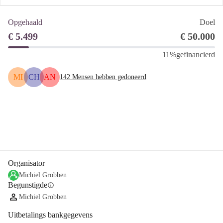
Opgehaald
Doel
€ 5.499
€ 50.000
11%
gefinancierd
MI
CH
AN
142
Mensen hebben gedoneerd
Delen
Doneer
Organisator
Michiel Grobben
Begunstigde
info
Michiel Grobben
Uitbetalings bankgegevens