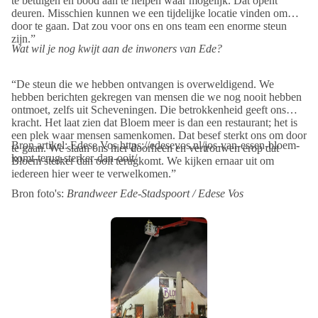
te betuigen en bood aan te helpen waar mogelijk. Dat opent
deuren. Misschien kunnen we een tijdelijke locatie vinden om
door te gaan. Dat zou voor ons en ons team een enorme steun
zijn.”
Wat wil je nog kwijt aan de inwoners van Ede?
“De steun die we hebben ontvangen is overweldigend. We
hebben berichten gekregen van mensen die we nog nooit hebben
ontmoet, zelfs uit Scheveningen. Die betrokkenheid geeft ons
kracht. Het laat zien dat Bloem meer is dan een restaurant; het is
een plek waar mensen samenkomen. Dat besef sterkt ons om door
Bron artikel: Edese Vos https://edesevos.nl/jos-van-essen-bloem-
te gaan. We slaan ons hier doorheen en vertrouwen erop dat
komt-terug-sterker-dan-ooit/
Bloem sterker dan ooit terugkomt. We kijken ernaar uit om
iedereen hier weer te verwelkomen.”
Bron foto's:
Brandweer Ede-Stadspoort / Edese Vos