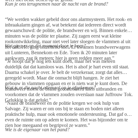
Kun je ons terugnemen naar de nacht van de brand?
“We werden wakker gebeld door ons alarmsysteem. Het rook- en
inbraakalarm gingen af, wat betekent dat iedereen direct wordt
gewaarschuwd: de politie, de brandweer en wij. Binnen enkele
minuten was de politie ter plaatse. Zij zagen eerst wat kleine
rookontwikkeling, maar niet veel later sloegen de vlammen al uit
Wat ging er op dat moment door je heen?
het dak. Het ging ontzettend snel. Er kwamen brandweerwagens
uit Lunteren, Bennekom en Ede. Toen ik 20 minuten later
aankwam, zag ik meteen: hier is geen redden meer aan.”
“Je hoopt dat je nog iets kunt doen, maar het was meteen
duidelijk dat dat kansloos was. Het is alsof je hart even stil staat.
Daarna schakel je over. Je belt de verzekeraar, zorgt dat alles
geregeld wordt. Maar die onmacht blijft hangen. Je ziet het
gebouw in vlammen opgaan en er is niets wat je kunt doen. De
W
at is er die nacht allemaal op je afgekomen?
brandweer moest de brand gecontroleerd laten uitbranden en
voorkomen dat de vlammen zouden overslaan naar Juffrouw Tok.
Gelukkig is dat gelukt.”
“Naast de brandweer en de politie kregen we ook hulp van
Salvage
. Zij waren er om ons bij te staan en boden niet alleen
praktische hulp, maar ook emotionele ondersteuning. Dat gaf ons
even de ruimte om op adem te komen. Het was bijzonder om te
zien hoe meegaand en begripvol ze waren.”
Wie is de eigenaar van het pand?