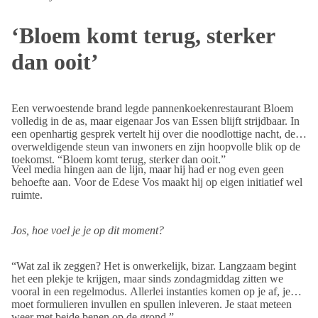
‘Bloem komt terug, sterker
dan ooit’
Een
verwoestende brand
legde pannenkoekenrestaurant Bloem
volledig in de as, maar eigenaar Jos van Essen blijft strijdbaar. In
een openhartig gesprek vertelt hij over die noodlottige nacht, de
overweldigende steun van inwoners en zijn hoopvolle blik op de
toekomst. “Bloem komt terug, sterker dan ooit.”
Veel media hingen aan de lijn, maar hij had er nog even geen
behoefte aan. Voor de Edese Vos maakt hij op eigen initiatief wel
ruimte.
Jos, hoe voel je je op dit moment?
“Wat zal ik zeggen? Het is onwerkelijk, bizar. Langzaam begint
het een plekje te krijgen, maar sinds zondagmiddag zitten we
vooral in een regelmodus. Allerlei instanties komen op je af, je
moet formulieren invullen en spullen inleveren. Je staat meteen
weer met beide benen op de grond.”