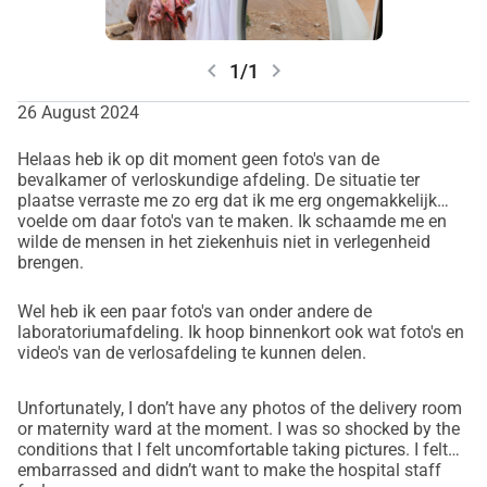
Het brak mijn hart om te zien hoe beperkt de middelen zijn 
en hoe groot de nood is om deze faciliteiten te verbeteren. 
chevron_left
chevron_right
1/1
Daarom wil ik geld inzamelen om ervoor te zorgen dat de 
vrouwen in Garadag ook kunnen bevallen in een omgeving 
26 August 2024
die hen de zorg en hygiëne biedt die ze verdienen.
Helaas heb ik op dit moment geen foto's van de
bevalkamer of verloskundige afdeling. De situatie ter
Wat is ons doel:
plaatse verraste me zo erg dat ik me erg ongemakkelijk
Met uw hulp willen we:
voelde om daar foto's van te maken. Ik schaamde me en
- De bevalkamer renoveren en voorzien van essentiële 
wilde de mensen in het ziekenhuis niet in verlegenheid
brengen.
apparatuur.
- Hygiënische voorzieningen verbeteren om moeder en kind 
Wel heb ik een paar foto's van onder andere de
een veilige start te geven.
laboratoriumafdeling. Ik hoop binnenkort ook wat foto's en
- Voorlichting en trainingen voor het personeel 
video's van de verlosafdeling te kunnen delen.
ondersteunen, zodat ze de beste zorg kunnen bieden.
Unfortunately, I don’t have any photos of the delivery room
Jouw steun maakt het verschil:
or maternity ward at the moment. I was so shocked by the
conditions that I felt uncomfortable taking pictures. I felt
Elke donatie, groot of klein, brengt ons dichter bij ons doel. 
embarrassed and didn’t want to make the hospital staff
Ik hoop dat jullie met mij meevoelen en deze vrouwen een 