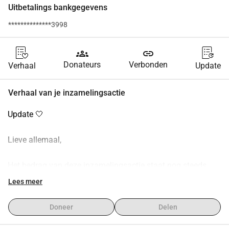
Uitbetalings bankgegevens
**************3998
groups
link
Donateurs
Verbonden
Verhaal
Update
Verhaal van je inzamelingsactie
Update 🤍
Lieve allemaal,
Het bedrag van deze inzamelingsactie staat nog steeds 
veilig apart en ik ga hier binnenkort mee aan de slag, in 
Lees meer
shaa Allah 🌿
Doneer
Delen
Ik wil dit op een goede en bewuste manier inzetten voor 