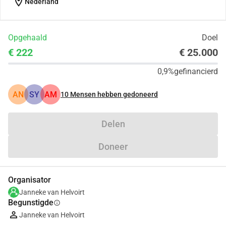
location_on
Nederland
Opgehaald
Doel
€ 222
€ 25.000
0,9%
gefinancierd
AN
SY
AM
10
Mensen hebben gedoneerd
Delen
Doneer
Organisator
Janneke van Helvoirt
Begunstigde
info
Janneke van Helvoirt