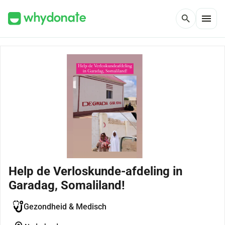
menu
search
Help de Verloskunde-afdeling in
Garadag, Somaliland!
Gezondheid & Medisch