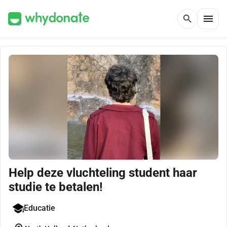
menu
search
Help deze vluchteling student haar
studie te betalen!
Educatie