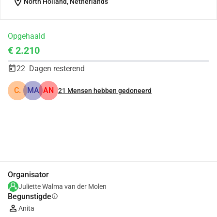
location_on
North Holland, Netherlands
Opgehaald
€ 2.210
22
Dagen resterend
C.
MA
AN
21
Mensen hebben gedoneerd
Delen
Doneer
Organisator
Juliette Walma van der Molen
Begunstigde
info
Anita