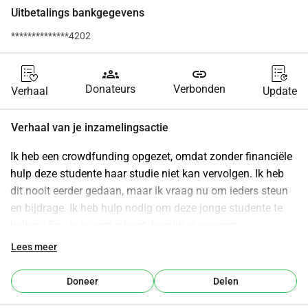
Uitbetalings bankgegevens
**************4202
groups
link
Donateurs
Verbonden
Verhaal
Update
Verhaal van je inzamelingsactie
Ik heb een crowdfunding opgezet, omdat zonder financiële 
hulp deze studente haar studie niet kan vervolgen. Ik heb 
dit nooit eerder gedaan, maar ik vraag nu om ieders steun 
en bijdrage. Ik heb hulp nodig om deze jonge studente te 
helpen! En als je verder leest, begrijp je waarom.
Lees meer
Soms kom je iemand tegen waar je direct van onder de 
indruk bent. Ik raakte twee jaar geleden met Anita aan de 
Doneer
Delen
praat nadat zij een spoken-word optreden had gegeven op 