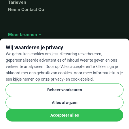
Tarieven
Neem Contact Op
expand_more
Meer bronnen
Wij waarderen je privacy
We gebruiken cookies om je surfervaring te verbeteren,
gepersonaliseerde advertenties of inhoud weer te geven en ons
arrow_drop_down
Nl
verkeer te analyseren. Door op ‘Alles accepteren' te klikken, ga je
akkoord met ons gebruik van cookies. Voor meer informatie kun je
★★★★★
4,9 / 5 op basis van 500+ reviews
een kijkje nemen op onze
privacy- en cookiebeleid
.
Beheer voorkeuren
© 2012–2026
WhyDonate
Privacy en cookies
Alles afwijzen
cookie
Algemene voorwaarden
Cookie-instellingen
stripe
Gemaakt in Europa
★
Geverifieerde Partner
check
Accepteer alles
Delen
Doneer