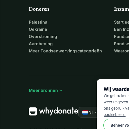
Doneren
Inzam
Palestina
Start 
Oekraïne
Een In
Overstroming
Fondse
Aardbeving
Fondse
Meer Fondsenwervingscategorieën
Waarom
Wij waarde
expand_more
Meer bronnen
We gebruiken c
weer te geven 
ons gebruik va
arrow_drop_down
★★★★★
Nl
4,
cookiebeleid
.
Beheer v