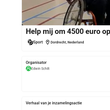
Help mij om 4500 euro op 
location_on
Sport
Dordrecht, Nederland
Organisator
Edwin Schilt
Verhaal van je inzamelingsactie