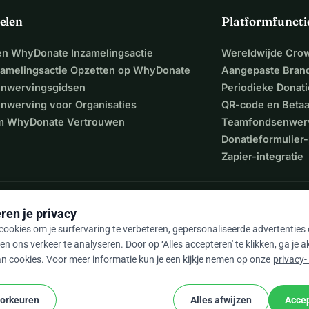
elen
Platformfuncti
een WhyDonate Inzamelingsactie
Wereldwijde Cro
zamelingsactie Opzetten op WhyDonate
Aangepaste Bran
nwervingsgidsen
Periodieke Donati
nwerving voor Organisaties
QR-code en Beta
 WhyDonate Vertrouwen
Teamfondsenwer
Donatieformulier-
Zapier-integratie
ren je privacy
ookies om je surfervaring te verbeteren, gepersonaliseerde advertenties
en ons verkeer te analyseren. Door op ‘Alles accepteren' te klikken, ga je 
n cookies. Voor meer informatie kun je een kijkje nemen op onze
privacy-
9 / 5 op basis van 500+ reviews
oorkeuren
Alles afwijzen
Accep