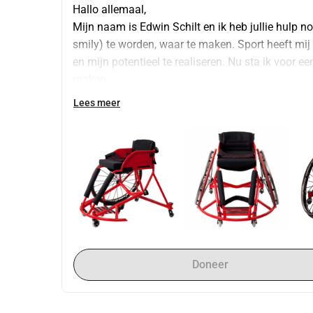
Hallo allemaal,
Mijn naam is Edwin Schilt en ik heb jullie hulp 
smily) te worden, waar te maken. Sport heeft mij 
en mijn potentieel te realiseren. Nu sta ik voor e
maken.
Wat is het doel?
Lees meer
We willen €4.500,- ophalen voor de aanschaf van 
en de noodzakelijke aanpassingen aan mijn auto 
een stuk uitrusting; het is een verlengstuk van mij
maakt.
Waarom is dit belangrijk?
Een sportrolstoel en aangepaste auto zullen mij ni
onafhankelijkheid en zelfvertrouwen te behouden. 
van het leven met open armen en zonder beperki
Hoe kunt u helpen?
Doneer
Elke bijdrage, groot of klein, brengt ons dichter b
ook geloof in inclusiviteit en de kracht van sport.
Beloningen voor donateurs