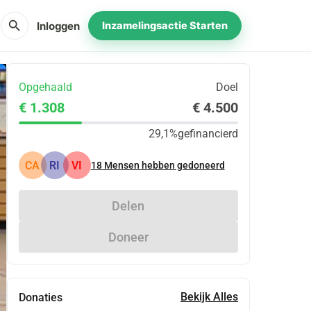
search
Inloggen
Inzamelingsactie Starten
Opgehaald
Doel
€ 1.308
€ 4.500
29,1%
gefinancierd
CA
RI
VI
18
Mensen hebben gedoneerd
Delen
Doneer
Bekijk Alles
Donaties