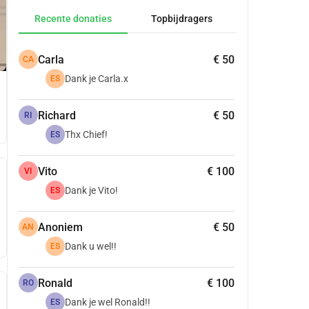
Recente donaties
Topbijdragers
Carla
€ 50
CA
Dank je Carla.x
ES
Richard
€ 50
RI
Thx Chief!
ES
Vito
€ 100
VI
Dank je Vito!
ES
Anoniem
€ 50
AN
Dank u wel!!
ES
Ronald
€ 100
RO
Dank je wel Ronald!!
ES