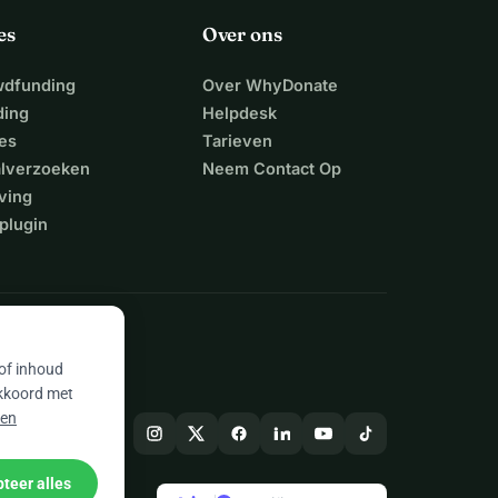
es
Over ons
wdfunding
Over WhyDonate
ding
Helpdesk
es
Tarieven
alverzoeken
Neem Contact Op
ving
plugin
 of inhoud
akkoord met
 en
teer alles