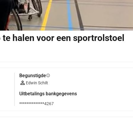
te halen voor een sportrolstoel
Begunstigde
info
Edwin Schilt
Uitbetalings bankgegevens
**************4267