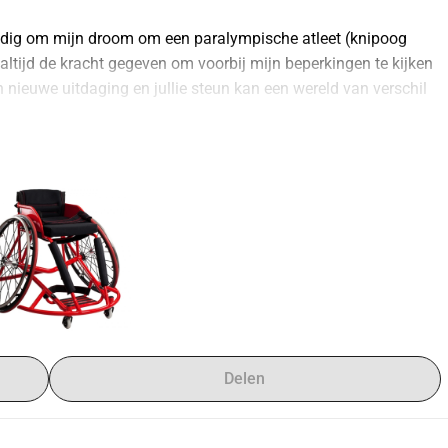
nodig om mijn droom om een paralympische atleet (knipoog 
altijd de kracht gegeven om voorbij mijn beperkingen te kijken 
en nieuwe uitdaging en jullie steun kan een wereld van verschil 
een nieuwe sportrolstoel, het onderhoud aan de sportrolstoel 
om deze te kunnen vervoeren. Een sportrolstoel is niet zomaar 
zelf dat mobiliteit, snelheid en competitieve geest mogelijk 
et alleen in staat stellen om te trainen, maar ook om 
Dit gaat niet alleen over sport; het gaat over het omarmen 
ngen.
Delen
ij het doel. Uw steun betekent niet alleen financiële hulp, maar 