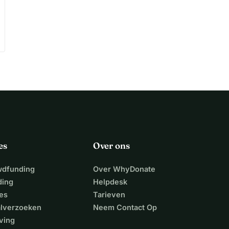
es
Over ons
wdfunding
Over WhyDonate
ding
Helpdesk
es
Tarieven
alverzoeken
Neem Contact Op
ving