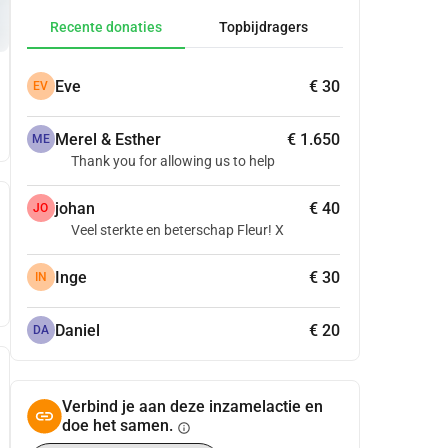
Recente donaties
Topbijdragers
Eve
€ 30
EV
Merel & Esther
€ 1.650
ME
Thank you for allowing us to help
johan
€ 40
JO
Veel sterkte en beterschap Fleur! X
Inge
€ 30
IN
Daniel
€ 20
DA
Verbind je aan deze inzamelactie en
doe het samen.
info