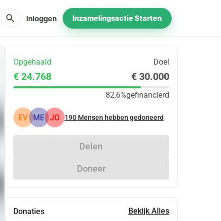
search
Inloggen
Inzamelingsactie Starten
Opgehaald
Doel
€ 24.768
€ 30.000
82,6%
gefinancierd
EV
ME
JO
190
Mensen hebben gedoneerd
Delen
Doneer
Bekijk Alles
Donaties