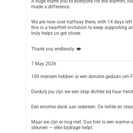
A huge thank you to everyone for the warmth, lo
BEHANDELING
made a difference.
De diagnose brengt ook eindelijk een perspectief o
langdurige zware antibioticakuren en hospitalisati
We are now over halfway there, with 14 days left
this is a heartfelt invitation to keep supporting 
een tweede fase gaat ze in behandeling in een pr
truly helps us get closer.
infecties, die veel moeilijker te behandelen zijn 
voorhanden zijn. Er is nog een lange weg te gaan
Thank you endlessly. ❤️
moet ook ondersteund worden met verschillende
die de pijn bestrijden en haar krachten terug op
7 May 2026
WAAROM DEZE ACTIE
De financiële gevolgen van chronische Lyme zijn t
100 mensen hebben al een donatie gedaan om Fl
haar herstel. In België en Nederland worden antib
ziekteverzekering, maar die schiet voor chronis
Dankzij jou zijn we een stap dichter bij haar herst
een 4 tot 6 weken intraveneuze antibioticakuur, i
jarenlange tussentijdse testen, complementaire 
Een enorme dank aan iedereen. De liefde en steu
nodig hebben. Voor wat levenskwaliteit onderweg e
ontoereikend om dit allemaal te bekostigen.
Maar we zijn er nog niet. Dus hier is een warme u
HOE KAN JE HELPEN ?
steunen — elke bijdrage helpt.
We maken ons sterk dat de vele vrienden die Fleu