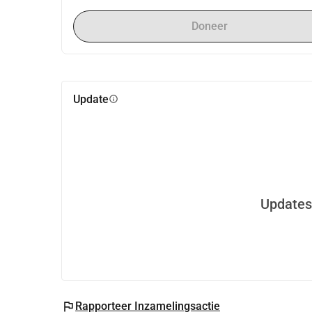
Doneer
Update
info
Updates
flag
Rapporteer Inzamelingsactie