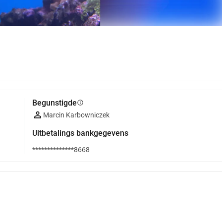
Begunstigde
info
Marcin Karbowniczek
Uitbetalings bankgegevens
**************8668