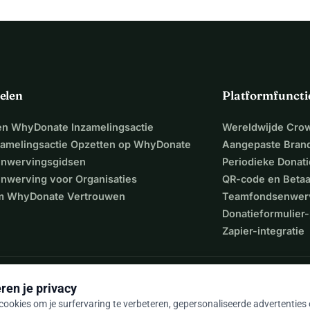
elen
Platformfuncti
een WhyDonate Inzamelingsactie
Wereldwijde Cro
zamelingsactie Opzetten op WhyDonate
Aangepaste Bran
nwervingsgidsen
Periodieke Donati
nwerving voor Organisaties
QR-code en Beta
 WhyDonate Vertrouwen
Teamfondsenwer
Donatieformulier-
Zapier-integratie
ren je privacy
ookies om je surfervaring te verbeteren, gepersonaliseerde advertenties