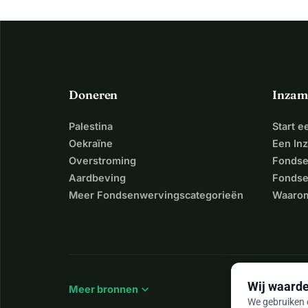
Doneren
Inzam
Palestina
Start 
Oekraïne
Een In
Overstroming
Fondse
Aardbeving
Fondse
Meer Fondsenwervingscategorieën
Waarom
Wij waarde
expand_more
Meer bronnen
We gebruiken c