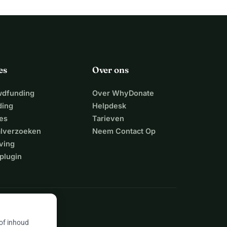
es
Over ons
wdfunding
Over WhyDonate
ding
Helpdesk
es
Tarieven
alverzoeken
Neem Contact Op
ving
plugin
 of inhoud