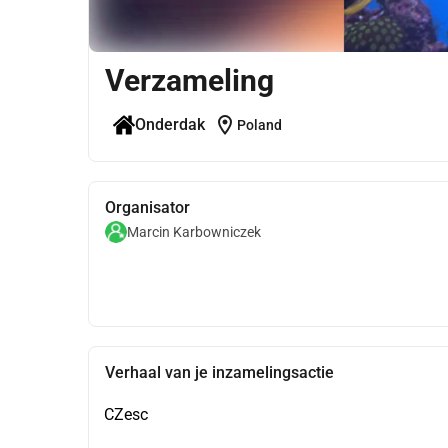
Verzameling
location_on
Onderdak
Poland
Organisator
Marcin Karbowniczek
Verhaal van je inzamelingsactie
CZesc