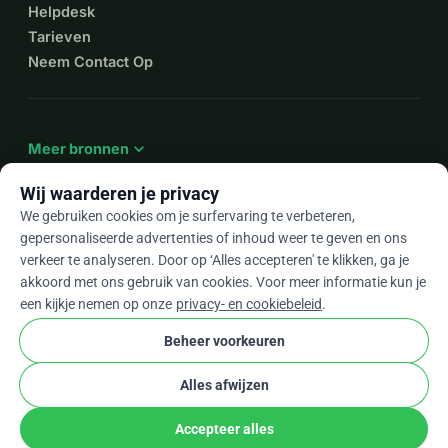
Helpdesk
Tarieven
Neem Contact Op
expand_more
Meer bronnen
Wij waarderen je privacy
We gebruiken cookies om je surfervaring te verbeteren,
gepersonaliseerde advertenties of inhoud weer te geven en ons
arrow_drop_down
Nl
verkeer te analyseren. Door op ‘Alles accepteren' te klikken, ga je
akkoord met ons gebruik van cookies. Voor meer informatie kun je
★★★★★
4,9 / 5 op basis van 500+ reviews
een kijkje nemen op onze
privacy- en cookiebeleid
.
Beheer voorkeuren
© 2012–2026
WhyDonate
Privacy en cookies
Alles afwijzen
cookie
Algemene voorwaarden
Cookie-instellingen
stripe
Gemaakt in Europa
★
Geverifieerde Partner
check
Accepteer alles