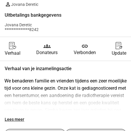
Jovana Deretic
Uitbetalings bankgegevens
Jovana Deretic
**************8242
groups
link
Donateurs
Verbonden
Verhaal
Update
Verhaal van je inzamelingsactie
We benaderen familie en vrienden tijdens een zeer moeilijke 
tijd voor ons kleine gezin. Onze kat is gediagnosticeerd met 
een hersentumor, een aandoening die radiotherapie vereist 
om hem de beste kans op herstel en een goede kwaliteit 
van leven te geven. Simba kwam zes jaar geleden bij ons 
thuis toen zijn moeder hem en zijn twee broers voor ons 
Lees meer
huis achterliet. Het lijkt alsof ze had voorzien dat hij veilig 