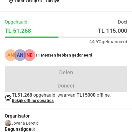
location_on
Tatar Yakup Sk., Türkiye
Opgehaald
Doel
TL 51.268
TL 115.000
44,6%
gefinancierd
AN
AN
NE
11
Mensen hebben gedoneerd
Delen
Doneer
TL51.268
opgehaald, waarvan
TL15000
offline.
savings
Bekijk offline donaties
Organisator
Jovana Deretic
Begunstigde
info