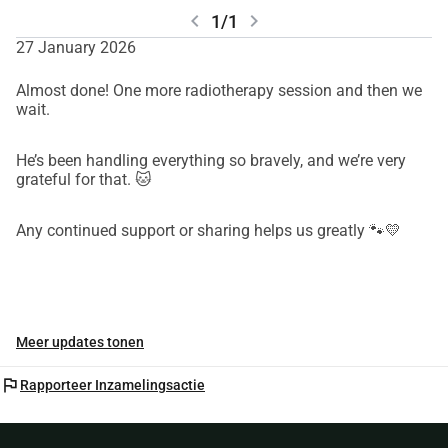
chevron_left
chevron_right
1/1
27 January 2026
Almost done! One more radiotherapy session and then we
wait.
He’s been handling everything so bravely, and we’re very
grateful for that. 🐱
Any continued support or sharing helps us greatly 🐾💛
Meer updates tonen
flag
Rapporteer Inzamelingsactie