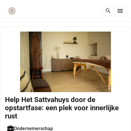
menu
search
Help Het Sattvahuys door de
opstartfase: een plek voor innerlijke
rust
Ondernemerschap