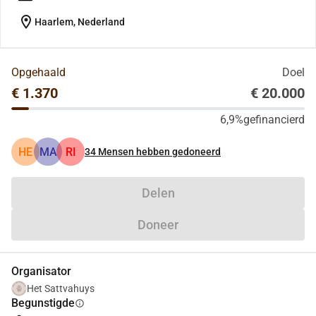
location_on
Haarlem, Nederland
Opgehaald
Doel
€ 1.370
€ 20.000
6,9%
gefinancierd
HE
MA
RI
34
Mensen hebben gedoneerd
Delen
Doneer
Organisator
Het Sattvahuys
Begunstigde
info