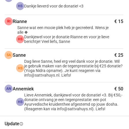
plek gecreëerd, en nu heb ik jouw steun nodig om deze 
Dankje lieverd voor de donatie! <3
HS
bijzondere plek te behouden. Jouw bijdrage helpt me om de 
huur te dekken, zodat Het Sattvahuys kan blijven bloeien 
Rianne
€ 15
RI
als een warme oase van rust en herstel voor iedereen die 
Sanne wat een mooie plek heb je gecreëerd. Wens je
behoefte heeft aan innerlijke balans.
alle 🍀
Dankjewel voor je donatie Rianne en voor je lieve
• 
Marketing: 
om Het Sattvahuys en mijn unieke benadering 
HS
berichtje! Veel liefs, Sanne
van welzijn zichtbaar te maken, werk ik samen met een 
team voor marketing, vindbaarheid en social media. Jouw 
Sanne
€ 25
SA
bijdrage stelt me in staat om ons verhaal te delen en een 
Dag lieve Sanne, heel erg veel dank voor je donatie. Wil
breder publiek te bereiken, zodat nog meer mensen de weg 
je gebruik maken van de tegenprestatie bij €25 donatie?
HS
(Yoga Nidra opname). Je kunt reageren via
naar deze oase van rust kunnen vinden.
info@sattvahuys.nl. Liefs!
• 
Opbouwen van een klantenkring:
 het opbouwen van een 
bloeiende klantenkring kost tijd en middelen, en jouw steun 
Annemiek
€ 50
AN
kan een groot verschil maken. Met jouw bijdrage kan ik 
Lieve Annemiek, dankjewel voor de donatie! <3. Bij €50,-
donatie ontvang je een tegenprestatie: een pot
deze gemeenschap van rustzoekers sneller laten groeien, 
HS
Ayurvedische kruidenthee afgestemd op jouw dosha.
(Reageren kan via info@sattvahuys.nl). Liefs!
zodat meer mensen de kans krijgen om te genieten van de 
helende en ontspannende ervaringen die Het Sattvahuys te 
Update
bieden heeft.
info