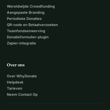
innerlijke rust en heling voor iedereen toegankelijk is. Dank 
Wereldwijde Crowdfunding
je wel voor je steun en vertrouwen!
Aangepaste Branding
Sluit je aan bij mijn reis!
Periodieke Donaties
Dank je wel voor je overweging om Het Sattvahuys te 
QR-code en Betaalverzoeken
steunen. Samen kunnen we een verschil maken en deze 
Teamfondsenwerving
bijzondere plek laten bestaan. Laten we bouwen aan een 
Donatieformulier-plugin
thuis voor innerlijke rust voor iedereen! Ken je iemand die 
Zapier-integratie
Het Sattvahuys ook een warm hart toedraagt? Stuur deze 
link gerust door—ik ben je heel dankbaar voor jouw steun!
Met liefde en dankbaarheid,
Over ons
Sanne | Het Sattvahuys
Over WhyDonate
Helpdesk
Tarieven
Neem Contact Op