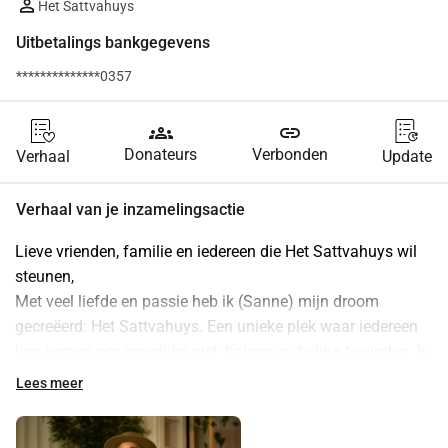
Het Sattvahuys
Uitbetalings bankgegevens
**************0357
groups
link
Donateurs
Verbonden
Verhaal
Update
Verhaal van je inzamelingsactie
Lieve vrienden, familie en iedereen die Het Sattvahuys wil 
steunen,
Met veel liefde en passie heb ik (Sanne) mijn droom 
gecreëerd: Het Sattvahuys. Een unieke plek waar iedereen 
kan komen om innerlijke rust, balans en heling te vinden. In 
deze hectische wereld is het belangrijker dan ooit om 
Lees meer
momenten van stilte en reflectie te creëren, en dat is precies 
wat Het Sattvahuys biedt.