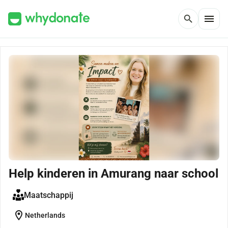
menu
search
Help kinderen in Amurang naar school
Maatschappij
location_on
Netherlands