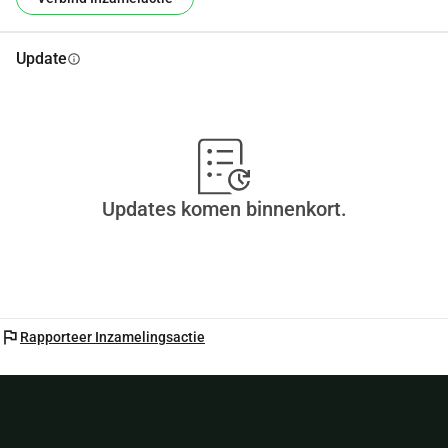
Update
info
Updates komen binnenkort.
flag
Rapporteer Inzamelingsactie