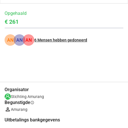
Opgehaald
€ 261
AN
AN
AN
6
Mensen hebben gedoneerd
Delen
Doneer
Organisator
Stichting Amurang
Begunstigde
info
Amurang
Uitbetalings bankgegevens