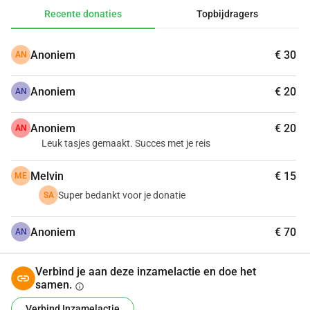
kinderen en gezinnen daar. Daarom zamel ik geld in voor 
Recente donaties
Topbijdragers
het Studiefonds van Stichting Amurang. Met dit geld 
kunnen meer kinderen toch naar school gaan en krijgen zij 
Anoniem
€ 30
AN
meer kansen voor later. Elke bijdrage helpt, groot of klein. 
Zou je de kinderen in Amurang willen steunen?
Anoniem
€ 20
AN
Anoniem
€ 20
AN
Leuk tasjes gemaakt. Succes met je reis
Melvin
€ 15
ME
Super bedankt voor je donatie
SA
Anoniem
€ 70
AN
Verbind je aan deze inzamelactie en doe het
samen.
info
Verbind Inzamelactie