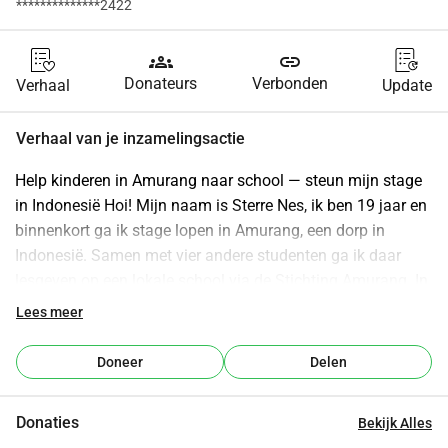
**************2422
groups
link
Donateurs
Verbonden
Verhaal
Update
Verhaal van je inzamelingsactie
Help kinderen in Amurang naar school — steun mijn stage 
in Indonesië Hoi! Mijn naam is Sterre Nes, ik ben 19 jaar en 
binnenkort ga ik stage lopen in Amurang, een dorp in 
Indonesië. Samen met vier andere studenten ga ik daar 
lesgeven op een lokale school via de Stichting Amurang. In 
Amurang is naar school gaan niet voor ieder kind 
Lees meer
vanzelfsprekend. Veel ouders hebben niet genoeg geld voor 
schoolspullen, uniformen of schoolgeld. Daardoor kunnen 
Doneer
Delen
sommige kinderen niet naar school, terwijl onderwijs juist 
zo belangrijk is voor hun toekomst. Tijdens mijn stage wil 
Donaties
Bekijk Alles
ik niet alleen lesgeven, maar ook iets betekenen voor de 