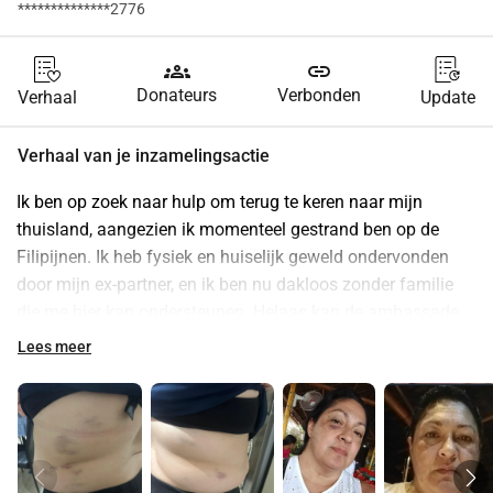
**************2776
groups
link
Donateurs
Verbonden
Verhaal
Update
Verhaal van je inzamelingsactie
Ik ben op zoek naar hulp om terug te keren naar mijn 
thuisland, aangezien ik momenteel gestrand ben op de 
Filipijnen. Ik heb fysiek en huiselijk geweld ondervonden 
door mijn ex-partner, en ik ben nu dakloos zonder familie 
die me hier kan ondersteunen. Helaas kan de ambassade 
van mijn land me niet repatriëren, en de lokale autoriteiten 
Lees meer
bieden geen bescherming voor slachtoffers van deze aard. 
Als gevolg hiervan is er geen contactverbod uitgevaardigd 
tegen mijn aanvaller, wat mijn veiligheid en welzijn in 
gevaar brengt.