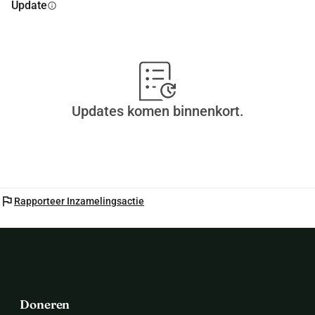
Update
info
Updates komen binnenkort.
flag
Rapporteer Inzamelingsactie
Doneren