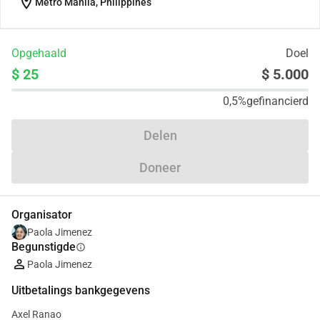
location_on
Metro Manila, Philippines
Opgehaald
Doel
$ 25
$ 5.000
0,5%
gefinancierd
Delen
Doneer
Organisator
Paola Jimenez
Begunstigde
info
Paola Jimenez
Uitbetalings bankgegevens
Axel Ranao