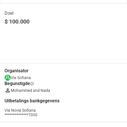
Doel
$ 100.000
Delen
Doneer
Organisator
Via Sofiana
Begunstigde
info
Mohammed and Nada
Uitbetalings bankgegevens
Via Novia Sofiana
**************7030