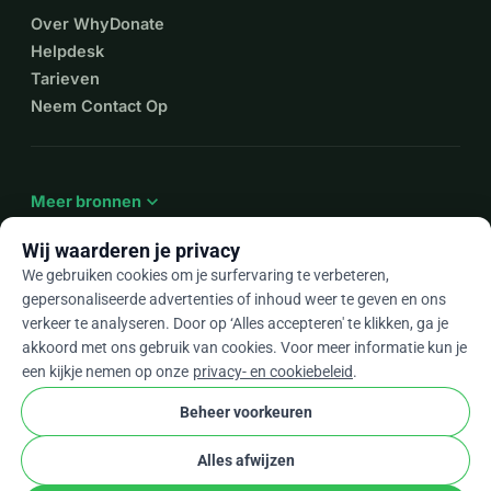
Over WhyDonate
Helpdesk
Tarieven
Neem Contact Op
expand_more
Meer bronnen
Wij waarderen je privacy
We gebruiken cookies om je surfervaring te verbeteren,
gepersonaliseerde advertenties of inhoud weer te geven en ons
arrow_drop_down
Nl
verkeer te analyseren. Door op ‘Alles accepteren' te klikken, ga je
akkoord met ons gebruik van cookies. Voor meer informatie kun je
★★★★★
4,9 / 5 op basis van 500+ reviews
een kijkje nemen op onze
privacy- en cookiebeleid
.
Beheer voorkeuren
© 2012–2026
WhyDonate
Privacy en cookies
Alles afwijzen
cookie
Algemene voorwaarden
Cookie-instellingen