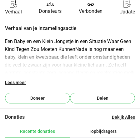
groups
link
Donateurs
Verbonden
Verhaal
Update
Verhaal van je inzamelingsactie
Een Baby en een Klein Jongetje in een Situatie Waar Geen 
Kind Tegen Zou Moeten KunnenNada is nog maar een 
baby, klein en kwetsbaar, die leeft onder omstandigheden 
die veel te zwaar zijn voor haar kleine lichaam. Ze heeft 
warmte, constante zorg, schone kleren en regelmatige melk 
nodig. In plaats daarvan brengt ze veel dagen 
Lees meer
ongemakkelijk, hongerig of onrustig door omdat de 
basisbehoeften simpelweg niet altijd aanwezig zijn. Een 
Doneer
Delen
baby zou nooit zo aan het leven moeten 
beginnen.Mohammed is nog een kind, nog geen 10, maar 
Donaties
Bekijk Alles
zijn dagen lijken helemaal niet op die van een kind. De 
situatie om hem heen is zo slecht dat hij instinctief 
Recente donaties
Topbijdragers
probeert Nada te beschermen, ook al is hij zelf nog zo jong. 