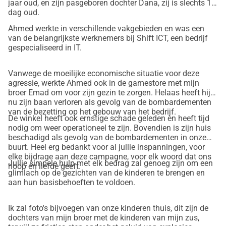
jaar oud, en zijn pasgeboren dochter Dana, zij is slechts 1
dag oud.
Ahmed werkte in verschillende vakgebieden en was een
van de belangrijkste werknemers bij Shift ICT, een bedrijf
gespecialiseerd in IT.
Vanwege de moeilijke economische situatie voor deze
agressie, werkte Ahmed ook in de gamestore met mijn
broer Emad om voor zijn gezin te zorgen. Helaas heeft hij
nu zijn baan verloren als gevolg van de bombardementen
van de bezetting op het gebouw van het bedrijf.
De winkel heeft ook ernstige schade geleden en heeft tijd
nodig om weer operationeel te zijn. Bovendien is zijn huis
beschadigd als gevolg van de bombardementen in onze
buurt. Heel erg bedankt voor al jullie inspanningen, voor
elke bijdrage aan deze campagne, voor elk woord dat ons
Jullie simpele hulp met elk bedrag zal genoeg zijn om een
hoop en liefde geeft.
glimlach op de gezichten van de kinderen te brengen en
aan hun basisbehoeften te voldoen.
Ik zal foto's bijvoegen van onze kinderen thuis, dit zijn de
dochters van mijn broer met de kinderen van mijn zus,