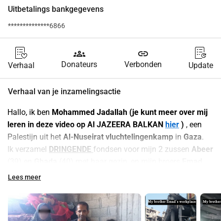
Uitbetalings bankgegevens
**************6866
groups
link
Donateurs
Verbonden
Verhaal
Update
Verhaal van je inzamelingsactie
Hallo, ik ben 
Mohammed Jadallah (je kunt meer over mij 
leren in deze video op Al JAZEERA BALKAN 
hier
 ) 
, een 
Palestijn uit het 
Al-Nuseirat vluchtelingenkamp
 in 
Gaza
.
Ik verzamel 
DRINGENDE 
fondsen voor mijn 2 zussen 
Abeer 
(39) en 
Ghada 
(40) met haar gezin, en mijn broers 
Emad 
(44)
, een computertechnicus met 
2 dochters
 (
Dima 
12, 
Lees meer
Ghada 
6), en 
Ahmed (35)
, een IT-specialist met 
3 kleine 
meisjes 
(
Hala 
4, 
Tala 
2, 
Dana 
1).
Al hun bezittingen en werk in Gaza zijn 
tijdens de eerste 