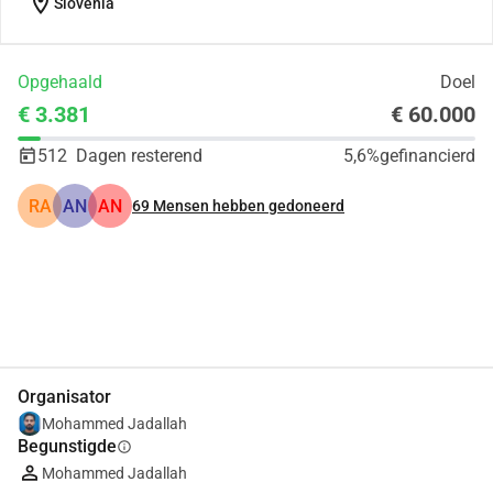
location_on
Slovenia
Opgehaald
Doel
€ 3.381
€ 60.000
512
Dagen resterend
5,6%
gefinancierd
RA
AN
AN
69
Mensen hebben gedoneerd
Delen
Doneer
Organisator
Mohammed Jadallah
Begunstigde
info
Mohammed Jadallah