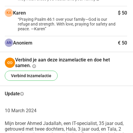
Karen
$ 50
KA
“Praying Psalm 46:1 over your family—God is our
refuge and strength. With love, praying for safety and
peace. —Karen”
Anoniem
€ 50
AN
Verbind je aan deze inzamelactie en doe het
samen.
info
Verbind Inzamelactie
Update
info
10 March 2024
Mijn broer Ahmed Jadallah, een IT-specialist, 35 jaar oud,
getrouwd met twee dochters, Hala, 3 jaar oud, en Tala, 2