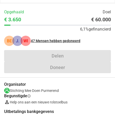
Opgehaald
Doel
€ 3.650
€ 60.000
6,1%
gefinancierd
BE
J.
WI
47
Mensen hebben gedoneerd
Delen
Doneer
Organisator
Stichting Mee Doen Purmerend
Begunstigde
info
Help ons aan een nieuwe rolstoelbus
Uitbetalings bankgegevens