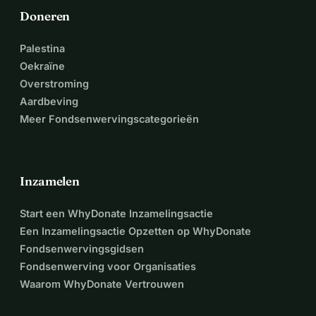
kunnen zijn – óók op warme zomerdagen.
Doneren
Help mee en doneer vandaag – samen zorgen we dat 
niemand achterblijft!
Palestina
Dankjewel!
Oekraïne
Namens alle vrijwilligers en deelnemers van Stichting Mee 
Overstroming
Doen Purmerend:
Aardbeving
Geweldig dat je ons wilt helpen!
Meer Fondsenwervingscategorieën
Inzamelen
Start een WhyDonate Inzamelingsactie
Een Inzamelingsactie Opzetten op WhyDonate
Fondsenwervingsgidsen
Fondsenwerving voor Organisaties
Waarom WhyDonate Vertrouwen