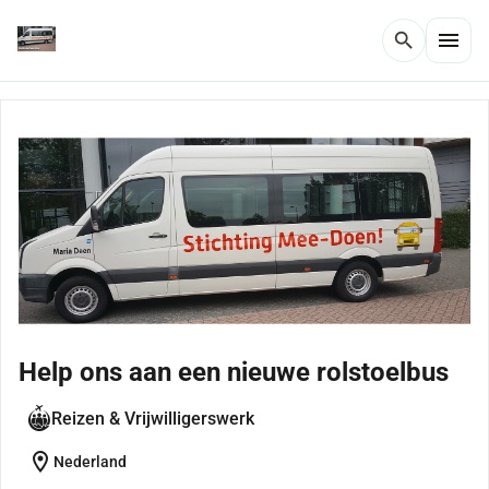
menu
search
Help ons aan een nieuwe rolstoelbus
Reizen & Vrijwilligerswerk
location_on
Nederland