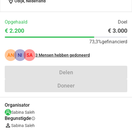
location_on
Odijk, Nederland
Opgehaald
Doel
€ 2.200
€ 3.000
73,3%
gefinancierd
AN
NI
SA
3
Mensen hebben gedoneerd
Delen
Doneer
Organisator
Sabina Saleh
Begunstigde
info
Sabina Saleh