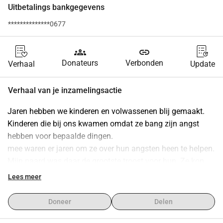
Uitbetalings bankgegevens
**************0677
groups
link
Donateurs
Verbonden
Verhaal
Update
Verhaal van je inzamelingsactie
Jaren hebben we kinderen en volwassenen blij gemaakt. 
Kinderen die bij ons kwamen omdat ze bang zijn angst 
hebben voor bepaalde dingen.
mee waren er jaren om ze over hun angsten heen te helpen. 
Mijn paard was daar de grootste troost voor hun. Ze kon 
luisteren en gaf knuffels aan mensen en kinderen die daar 
Lees meer
behoefde aan hadden.
vele mensen en kinderen heeft ze geholpen maar helaas 
Doneer
Delen
heb ik mijn meisje moeten laten gaan. Geen rijden meer 