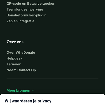
QR-code en Betaalverzoeken
Teamfondsenwerving
Donatieformulier-plugin
Zapier-integratie
Over ons
Over WhyDonate
Helpdesk
Tarieven
Neem Contact Op
expand_more
Meer bronnen
Wij waarderen je privacy