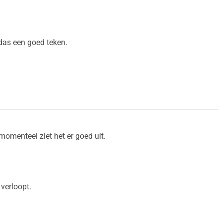
 das een goed teken.
eweest bij onze Blue, momenteel ziet het er goed uit.
verloopt.