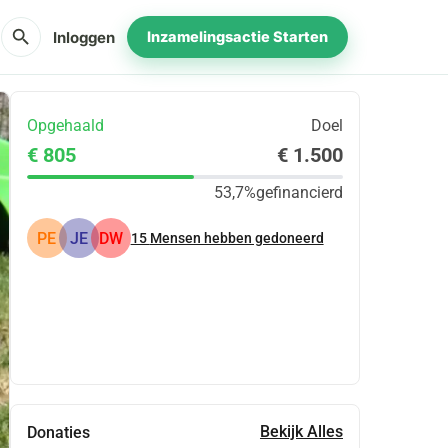
search
Inloggen
Inzamelingsactie Starten
Opgehaald
Doel
€ 805
€ 1.500
53,7%
gefinancierd
PE
JE
DW
15
Mensen hebben gedoneerd
Delen
Doneer
Bekijk Alles
Donaties