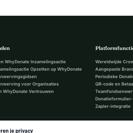
elen
Platformfuncti
een WhyDonate Inzamelingsactie
Wereldwijde Cro
zamelingsactie Opzetten op WhyDonate
Aangepaste Bran
nwervingsgidsen
Periodieke Donati
nwerving voor Organisaties
QR-code en Beta
 WhyDonate Vertrouwen
Teamfondsenwer
Donatieformulier-
Zapier-integratie
ren je privacy