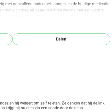
ig met aanvullend onderzoek, aangezien de huidige medicatie 
sten met zich mee, en daarom richten we ons met een warme 
jn van harte welkom. We zijn u nu al zeer dankbaar voor alle 
roeten, Valerie, Enzo, Jason en Amy En met harige groeten, 
Delen
ngezien hij weigert om zelf te eten. Ze denken dat hij de link
 Dus krijgt hij nu eten via een sonde door de neus.