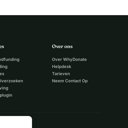
es
Over ons
wdfunding
Over WhyDonate
ding
Helpdesk
es
Tarieven
alverzoeken
Neem Contact Op
ving
plugin