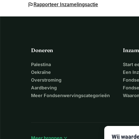
flag
Rapporteer Inzamelingsactie
Doneren
Inzam
Palestina
Start 
Oekraïne
Een In
Overstroming
Fondse
Aardbeving
Fondse
Meer Fondsenwervingscategorieën
Waarom
Wij waarde
expand_more
Meer bronnen