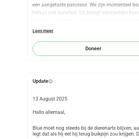
een aangetaste pancreas. We zijn momenteel bez
helaas niet aanslaat. Dit brengt aanzienlijke ko
oproep tot iedereen, want alle kleine bijdragen zi
steun die we mogen ontvangen. Met vriendelijke g
Lees meer
Blue en Floki
Doneer
Update
info
13 August 2025
Hallo allemaal,
Blue moet nog steeds bij de dierenarts blijven, aa
legt dat als hij eet hij terug buikpijn zou krijgen.