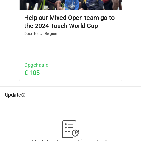
Help our Mixed Open team go to
the 2024 Touch World Cup
Door
Touch Belgium
Opgehaald
€ 105
Update
info