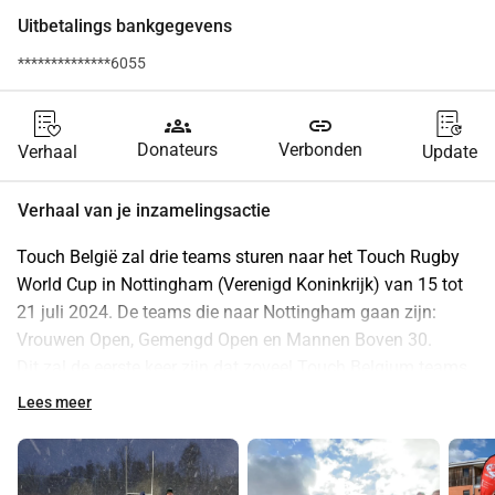
Uitbetalings bankgegevens
**************6055
groups
link
Donateurs
Verbonden
Verhaal
Update
Verhaal van je inzamelingsactie
Touch België zal drie teams sturen naar het Touch Rugby 
World Cup in Nottingham (Verenigd Koninkrijk) van 15 tot 
21 juli 2024. De teams die naar Nottingham gaan zijn: 
Vrouwen Open, Gemengd Open en Mannen Boven 30.
Dit zal de eerste keer zijn dat zoveel Touch Belgium teams 
tegelijkertijd deelnemen aan een Wereldbeker en we zijn 
Lees meer
daar erg trots op! Echter, elke speler moet zelf betalen voor 
deelname aan de Wereldbeker, wat een grote last is voor 
hen als amateur sporters. Het gedoneerde geld zal onze 