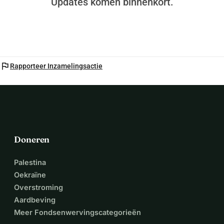
Updates komen binnenkort.
flag
Rapporteer Inzamelingsactie
Doneren
Palestina
Oekraïne
Overstroming
Aardbeving
Meer Fondsenwervingscategorieën