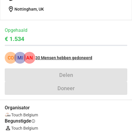
location_on
Nottingham, UK
Opgehaald
€ 1.534
CO
MI
AN
30
Mensen hebben gedoneerd
Delen
Doneer
Organisator
Touch Belgium
Begunstigde
info
Touch Belgium