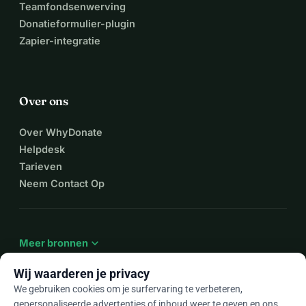
Teamfondsenwerving
Donatieformulier-plugin
Zapier-integratie
Over ons
Over WhyDonate
Helpdesk
Tarieven
Neem Contact Op
expand_more
Meer bronnen
Wij waarderen je privacy
We gebruiken cookies om je surfervaring te verbeteren,
gepersonaliseerde advertenties of inhoud weer te geven en ons