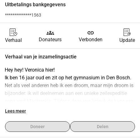
Uitbetalings bankgegevens
**************1563
groups
link
Donateurs
Verbonden
Verhaal
Update
Verhaal van je inzamelingsactie
Hey hey! Veronica hier!
Ik ben 16 jaar oud en zit op het gymnasium in Den Bosch. 
Net als veel anderen heb ik een droom, maar mijn droom is 
bijzonder: ik wil deelnemen aan een unieke zeilexpeditie 
genaamd Masterskip. Tijdens deze reis krijg ik de kans om 
samen met andere jongeren uit heel Nederland op een 
Lees meer
zeilschip de wereldzeeën te verkennen. We leren over de 
natuur, verschillende culturen, het weer, en natuurlijk over 
Doneer
Delen
zeilen zelf. Maar het gaat om veel meer dan dat. Deze 