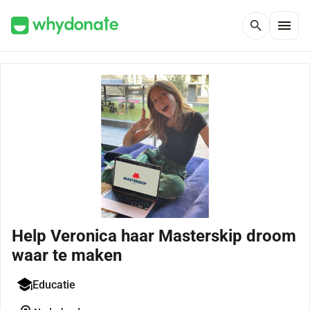
menu
search
Help Veronica haar Masterskip droom
waar te maken
Educatie