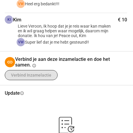
geen vast weekendbaantje nemen. Ondanks al mijn inzet is 
Heel erg bedankt!!!
VW
het moeilijk om het volledige bedrag bij elkaar te krijgen.
Daarom vraag ik uw hulp. Uw bijdrage, hoe klein ook, 
Kim
€ 10
KI
brengt mij een stap dichter bij mijn droom. Samen kunnen 
Lieve Veroon, Ik hoop dat je je reis waar kan maken
we ervoor zorgen dat ik deze onvergetelijke ervaring kan 
en ik wil graag helpen waar mogelijk, daarom mijn
donatie. Ik hou van je! Peace out, Kim
meemaken, en daarmee mezelf verder kan ontwikkelen om 
Super lief dat je me hebt gesteund!!
VW
later iets moois terug te geven aan de wereld.
Verbind je aan deze inzamelactie en doe het
Helpt u mij mijn droom waar te maken?
samen.
info
Groetjes,
Veronica :)
Verbind Inzamelactie
Update
info