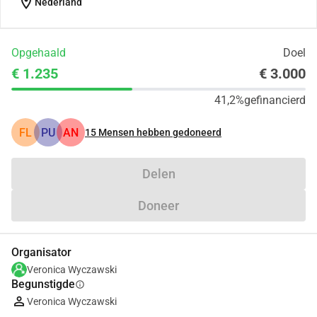
location_on
Nederland
Opgehaald
Doel
€ 1.235
€ 3.000
41,2%
gefinancierd
FL
PU
AN
15
Mensen hebben gedoneerd
Delen
Doneer
Organisator
Veronica Wyczawski
Begunstigde
info
Veronica Wyczawski